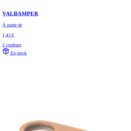
VALBAMPER
À partir de
1,43 €
1 couleurs
En stock