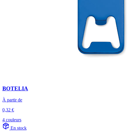
BOTELIA
À partir de
0,32 €
4 couleurs
En stock