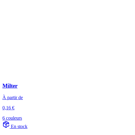
Milter
À partir de
0,16 €
6 couleurs
En stock