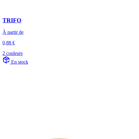
TRIFO
À partir de
0,88 €
2 couleurs
En stock