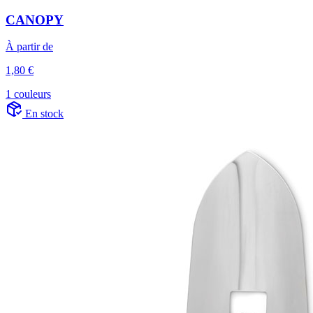
CANOPY
À partir de
1,80 €
1 couleurs
En stock