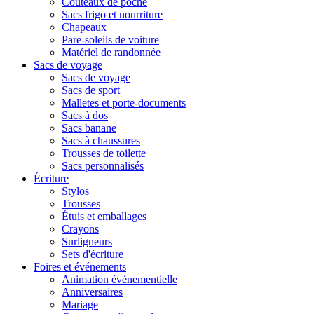
Couteaux de poche
Sacs frigo et nourriture
Chapeaux
Pare-soleils de voiture
Matériel de randonnée
Sacs de voyage
Sacs de voyage
Sacs de sport
Malletes et porte-documents
Sacs à dos
Sacs banane
Sacs à chaussures
Trousses de toilette
Sacs personnalisés
Écriture
Stylos
Trousses
Étuis et emballages
Crayons
Surligneurs
Sets d'écriture
Foires et événements
Animation événementielle
Anniversaires
Mariage