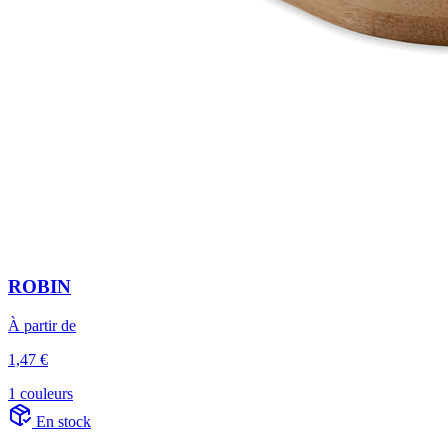
ROBIN
À partir de
1,47 €
1 couleurs
En stock