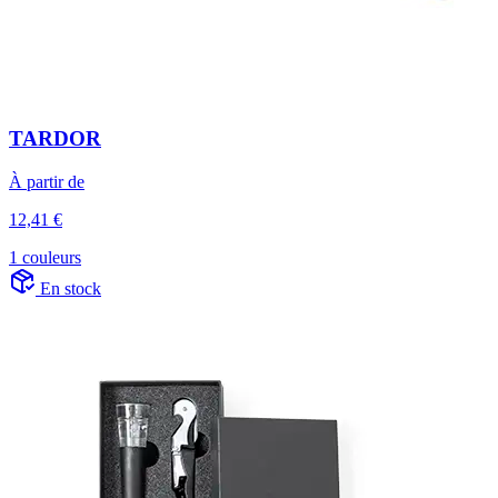
TARDOR
À partir de
12,41 €
1 couleurs
En stock