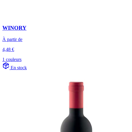
WINORY
À partir de
4,48 €
1 couleurs
En stock