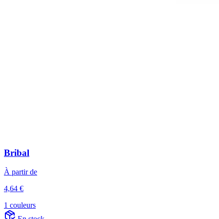
Bribal
À partir de
4,64 €
1 couleurs
En stock