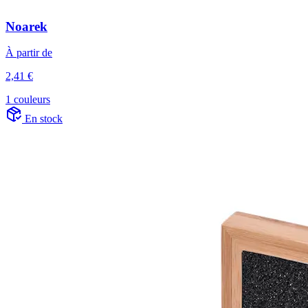
Noarek
À partir de
2,41 €
1 couleurs
En stock