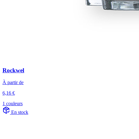
Rockwel
À partir de
6,16 €
1 couleurs
En stock