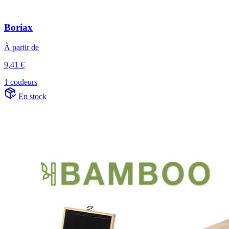
Boriax
À partir de
9,41 €
1 couleurs
En stock