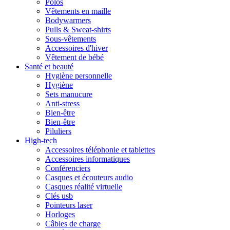
Polos
Vêtements en maille
Bodywarmers
Pulls & Sweat-shirts
Sous-vêtements
Accessoires d'hiver
Vêtement de bébé
Santé et beauté
Hygiène personnelle
Hygiène
Sets manucure
Anti-stress
Bien-être
Bien-être
Piluliers
High-tech
Accessoires téléphonie et tablettes
Accessoires informatiques
Conférenciers
Casques et écouteurs audio
Casques réalité virtuelle
Clés usb
Pointeurs laser
Horloges
Câbles de charge