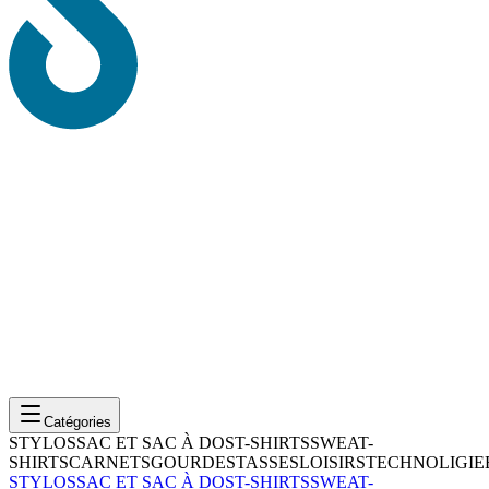
Catégories
STYLOS
SAC ET SAC À DOS
T-SHIRTS
SWEAT-
SHIRTS
CARNETS
GOURDES
TASSES
LOISIRS
TECHNOLIGIE
STYLOS
SAC ET SAC À DOS
T-SHIRTS
SWEAT-