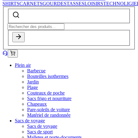
SHIRTS
CARNETS
GOURDES
TASSES
LOISIRS
TECHNOLIGIE
Plein air
Barbecue
Bouteilles isothermes
Jardin
Plage
Couteaux de poche
Sacs frigo et nourriture
Chapeaux
Pare-soleils de voiture
Matériel de randonnée
Sacs de voyage
Sacs de voyage
Sacs de sport
Malletes et porte-documents