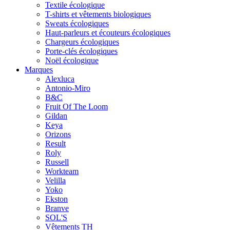
Textile écologique
T-shirts et vêtements biologiques
Sweats écologiques
Haut-parleurs et écouteurs écologiques
Chargeurs écologiques
Porte-clés écologiques
Noël écologique
Marques
Alexluca
Antonio-Miro
B&C
Fruit Of The Loom
Gildan
Keya
Orizons
Result
Roly
Russell
Workteam
Velilla
Yoko
Ekston
Branve
SOL'S
Vêtements TH