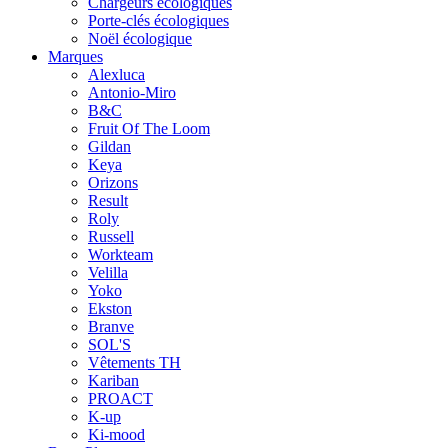
Chargeurs écologiques
Porte-clés écologiques
Noël écologique
Marques
Alexluca
Antonio-Miro
B&C
Fruit Of The Loom
Gildan
Keya
Orizons
Result
Roly
Russell
Workteam
Velilla
Yoko
Ekston
Branve
SOL'S
Vêtements TH
Kariban
PROACT
K-up
Ki-mood