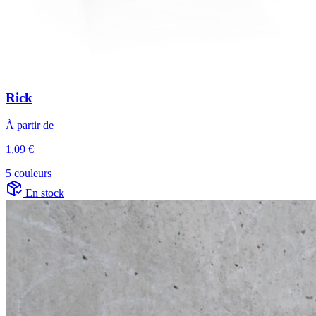
Rick
À partir de
1,09 €
5 couleurs
En stock