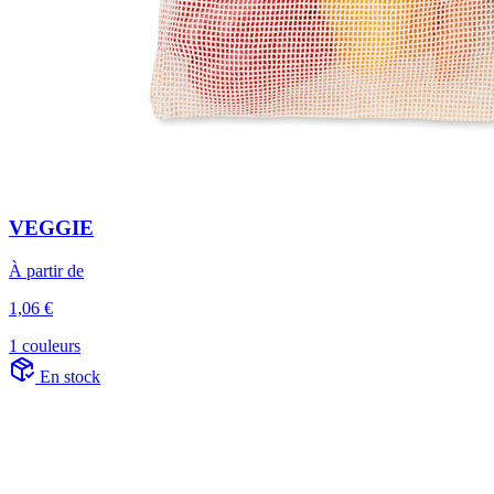
VEGGIE
À partir de
1,06 €
1 couleurs
En stock