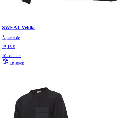
SWEAT Velilla
À partir de
15,16 €
10 couleurs
En stock