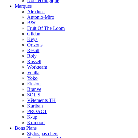
Noël écologique
Marques
Alexluca
Antonio-Miro
B&C
Fruit Of The Loom
Gildan
Keya
Orizons
Result
Roly
Russell
Workteam
Velilla
Yoko
Ekston
Branve
SOL'S
Vêtements TH
Kariban
PROACT
K-up
Ki-mood
Bons Plans
Stylos pas chers