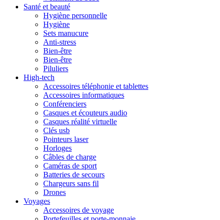
Santé et beauté
Hygiène personnelle
Hygiène
Sets manucure
Anti-stress
Bien-être
Bien-être
Piluliers
High-tech
Accessoires téléphonie et tablettes
Accessoires informatiques
Conférenciers
Casques et écouteurs audio
Casques réalité virtuelle
Clés usb
Pointeurs laser
Horloges
Câbles de charge
Caméras de sport
Batteries de secours
Chargeurs sans fil
Drones
Voyages
Accessoires de voyage
Portefeuilles et porte-monnaie