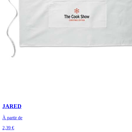
JARED
À partir de
2,39 €