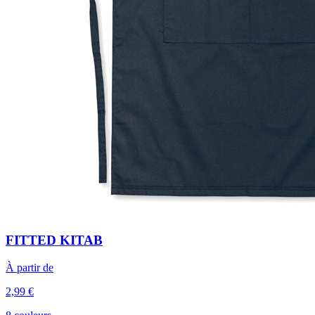
FITTED KITAB
À partir de
2,99 €