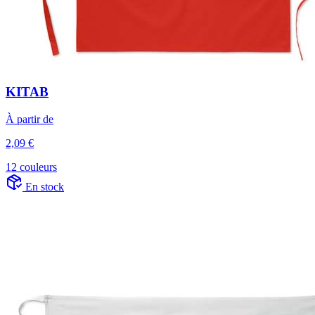
KITAB
À partir de
2,09 €
12 couleurs
En stock