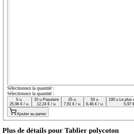
Sélectionnez la quantité :
Sélectionnez la quantité :
5 u.
10 u.
Populaire
25 u.
50 u.
100 u.
Le plus
25,96 € / u.
12,24 € / u.
7,91 € / u.
6,46 € / u.
5,97 €
Ajouter au panier
Plus de détails pour Tablier polycoton