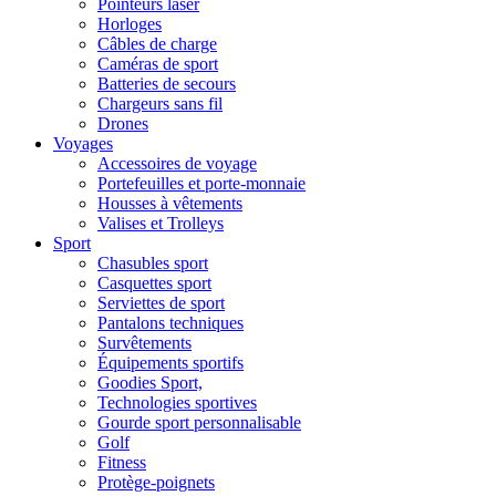
Pointeurs laser
Horloges
Câbles de charge
Caméras de sport
Batteries de secours
Chargeurs sans fil
Drones
Voyages
Accessoires de voyage
Portefeuilles et porte-monnaie
Housses à vêtements
Valises et Trolleys
Sport
Chasubles sport
Casquettes sport
Serviettes de sport
Pantalons techniques
Survêtements
Équipements sportifs
Goodies Sport,
Technologies sportives
Gourde sport personnalisable
Golf
Fitness
Protège-poignets