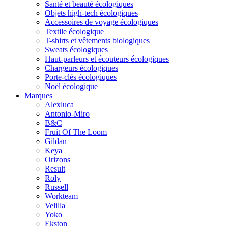
Santé et beauté écologiques
Objets high-tech écologiques
Accessoires de voyage écologiques
Textile écologique
T-shirts et vêtements biologiques
Sweats écologiques
Haut-parleurs et écouteurs écologiques
Chargeurs écologiques
Porte-clés écologiques
Noël écologique
Marques
Alexluca
Antonio-Miro
B&C
Fruit Of The Loom
Gildan
Keya
Orizons
Result
Roly
Russell
Workteam
Velilla
Yoko
Ekston