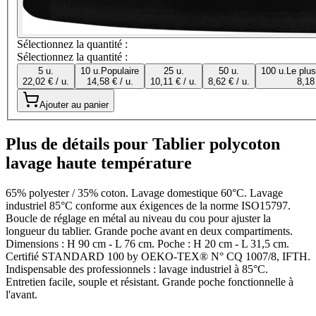
Sélectionnez la quantité :
Sélectionnez la quantité :
5 u.
10 u.
Populaire
25 u.
50 u.
100 u.
Le plu
22,02 € / u.
14,58 € / u.
10,11 € / u.
8,62 € / u.
8,18 
Ajouter au panier
Plus de détails pour Tablier polycoton
lavage haute température
65% polyester / 35% coton. Lavage domestique 60°C. Lavage
industriel 85°C conforme aux éxigences de la norme ISO15797.
Boucle de réglage en métal au niveau du cou pour ajuster la
longueur du tablier. Grande poche avant en deux compartiments.
Dimensions : H 90 cm - L 76 cm. Poche : H 20 cm - L 31,5 cm.
Certifié STANDARD 100 by OEKO-TEX® N° CQ 1007/8, IFTH.
Indispensable des professionnels : lavage industriel à 85°C.
Entretien facile, souple et résistant. Grande poche fonctionnelle à
l'avant.