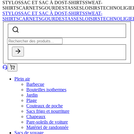
STYLOS
SAC ET SAC À DOS
T-SHIRTS
SWEAT-
SHIRTS
CARNETS
GOURDES
TASSES
LOISIRS
TECHNOLIGIE
STYLOS
SAC ET SAC À DOS
T-SHIRTS
SWEAT-
SHIRTS
CARNETS
GOURDES
TASSES
LOISIRS
TECHNOLIGIE
Plein air
Barbecue
Bouteilles isothermes
Jardin
Plage
Couteaux de poche
Sacs frigo et nourriture
Chapeaux
Pare-soleils de voiture
Matériel de randonnée
Sacs de voyage