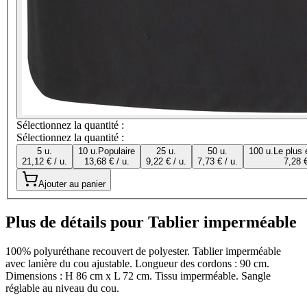
Sélectionnez la quantité :
Sélectionnez la quantité :
5 u.
10 u.
Populaire
25 u.
50 u.
100 u.
Le plus
21,12 € / u.
13,68 € / u.
9,22 € / u.
7,73 € / u.
7,28 €
Ajouter au panier
Plus de détails pour Tablier imperméable
100% polyuréthane recouvert de polyester. Tablier imperméable
avec lanière du cou ajustable. Longueur des cordons : 90 cm.
Dimensions : H 86 cm x L 72 cm. Tissu imperméable. Sangle
réglable au niveau du cou.