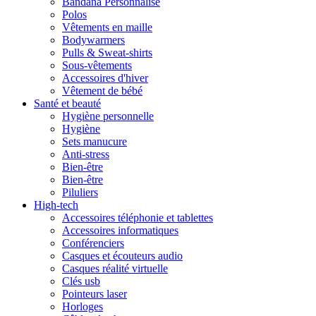
Bandana Personnalisé
Polos
Vêtements en maille
Bodywarmers
Pulls & Sweat-shirts
Sous-vêtements
Accessoires d'hiver
Vêtement de bébé
Santé et beauté
Hygiène personnelle
Hygiène
Sets manucure
Anti-stress
Bien-être
Bien-être
Piluliers
High-tech
Accessoires téléphonie et tablettes
Accessoires informatiques
Conférenciers
Casques et écouteurs audio
Casques réalité virtuelle
Clés usb
Pointeurs laser
Horloges