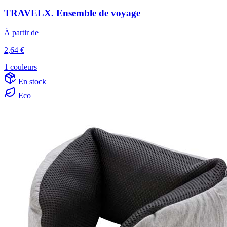
TRAVELX. Ensemble de voyage
À partir de
2,64 €
1 couleurs
En stock
Eco