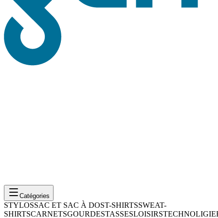
Catégories
STYLOS
SAC ET SAC À DOS
T-SHIRTS
SWEAT-
SHIRTS
CARNETS
GOURDES
TASSES
LOISIRS
TECHNOLIGIE