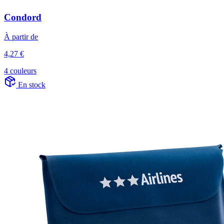
Condord
À partir de
4,27 €
4 couleurs
En stock