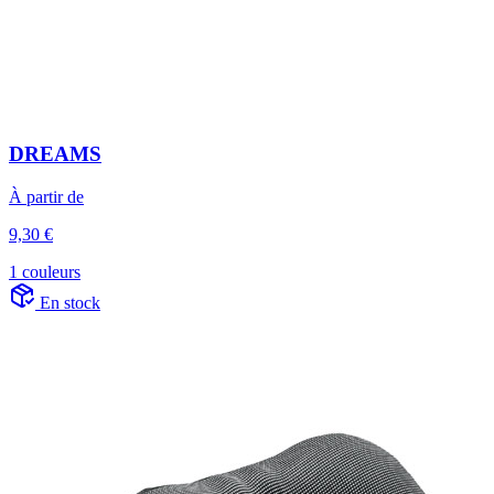
DREAMS
À partir de
9,30 €
1 couleurs
En stock