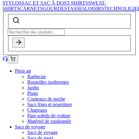
STYLOS
SAC ET SAC À DOS
T-SHIRTS
SWEAT-
SHIRTS
CARNETS
GOURDES
TASSES
LOISIRS
TECHNOLIGIE
Plein air
Barbecue
Bouteilles isothermes
Jardin
Plage
Couteaux de poche
Sacs frigo et nourriture
Chapeaux
Pare-soleils de voiture
Matériel de randonnée
Sacs de voyage
Sacs de voyage
Sacs de sport