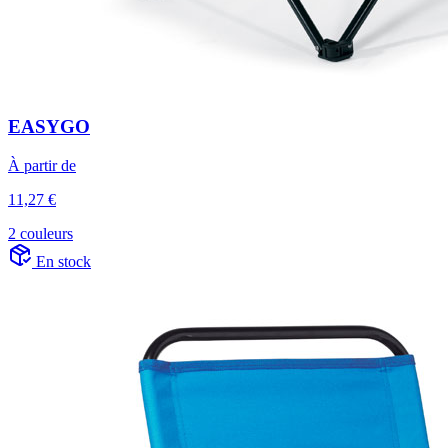
EASYGO
À partir de
11,27 €
2 couleurs
En stock