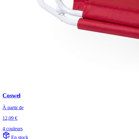
Coswel
À partir de
12,09 €
4 couleurs
En stock