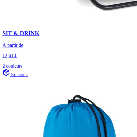
SIT & DRINK
À partir de
12,61 €
2 couleurs
En stock