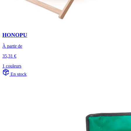
HONOPU
À partir de
35,31 €
1 couleurs
En stock