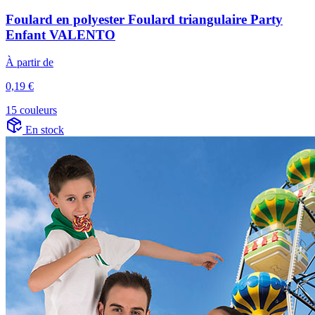
Foulard en polyester Foulard triangulaire Party
Enfant VALENTO
À partir de
0,19 €
15 couleurs
En stock