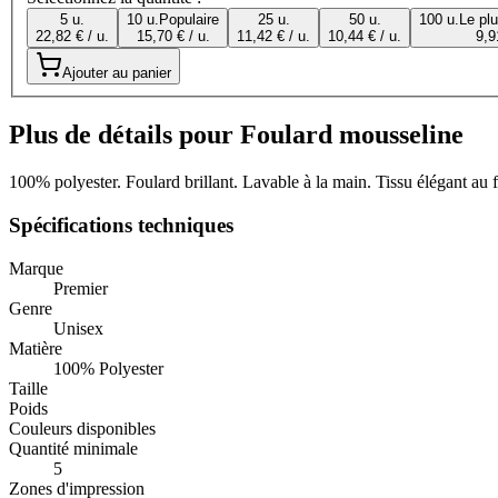
5 u.
10 u.
Populaire
25 u.
50 u.
100 u.
Le pl
22,82 € / u.
15,70 € / u.
11,42 € / u.
10,44 € / u.
9,9
Ajouter au panier
Plus de détails pour Foulard mousseline
100% polyester. Foulard brillant. Lavable à la main. Tissu élégant au fi
Spécifications techniques
Marque
Premier
Genre
Unisex
Matière
100% Polyester
Taille
Poids
Couleurs disponibles
Quantité minimale
5
Zones d'impression