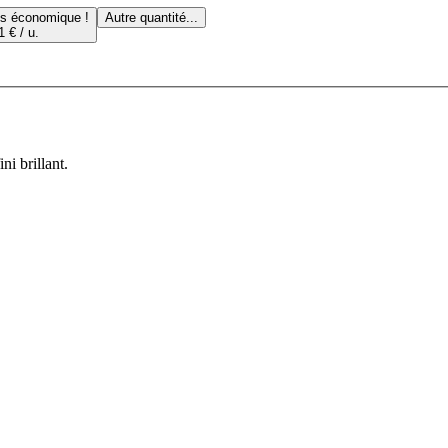
us économique !
Autre quantité...
1 € / u.
ni brillant.