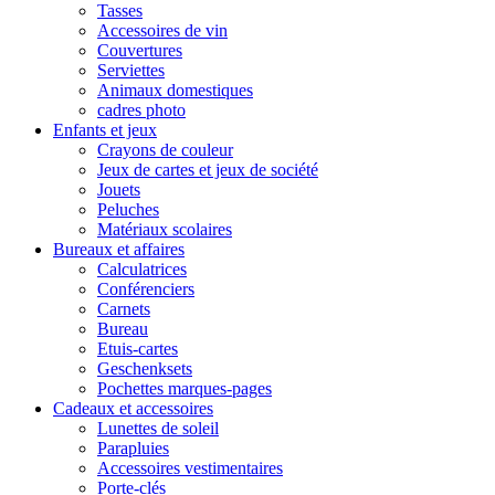
Tasses
Accessoires de vin
Couvertures
Serviettes
Animaux domestiques
cadres photo
Enfants et jeux
Crayons de couleur
Jeux de cartes et jeux de société
Jouets
Peluches
Matériaux scolaires
Bureaux et affaires
Calculatrices
Conférenciers
Carnets
Bureau
Etuis-cartes
Geschenksets
Pochettes marques-pages
Cadeaux et accessoires
Lunettes de soleil
Parapluies
Accessoires vestimentaires
Porte-clés