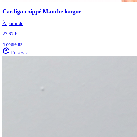
Cardigan zippé Manche longue
À partir de
27,67 €
4 couleurs
En stock