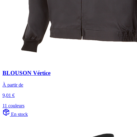
BLOUSON Vértice
À partir de
9,01 €
11 couleurs
En stock