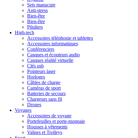
Sets manucure
Anti-stress
Bien-être
Bien-être
Piluliers
High-tech
Accessoires téléphonie et tablettes
Accessoires informatiques
Conférenciers
Casques et écouteurs audio
Casques réalité virtuelle
Clés usb
Pointeurs laser
Horloges
Câbles de charge
Caméras de sport
Batteries de secours
Chargeurs sans fil
Drones
Voyages
Accessoires de voyage
Portefeuilles et porte-monnaie
Housses à vêtements
Valises et Trolleys
Sport