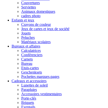
Couvertures
Serviettes
Animaux domestiques
cadres photo
Enfants et jeux
Crayons de couleur
Jeux de cartes et jeux de société
Jouets
Peluches
Matériaux scolaires
Bureaux et affaires
Calculatrices
Conférenciers
Carnets
Bureau
Etuis-cartes
Geschenksets
Pochettes marques-pages
Cadeaux et accessoires
Lunettes de soleil
Parapluies
Accessoires vestimentaires
Porte-clés
Briquets
Eventails