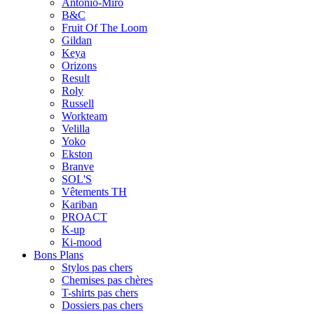
Antonio-Miro
B&C
Fruit Of The Loom
Gildan
Keya
Orizons
Result
Roly
Russell
Workteam
Velilla
Yoko
Ekston
Branve
SOL'S
Vêtements TH
Kariban
PROACT
K-up
Ki-mood
Bons Plans
Stylos pas chers
Chemises pas chères
T-shirts pas chers
Dossiers pas chers