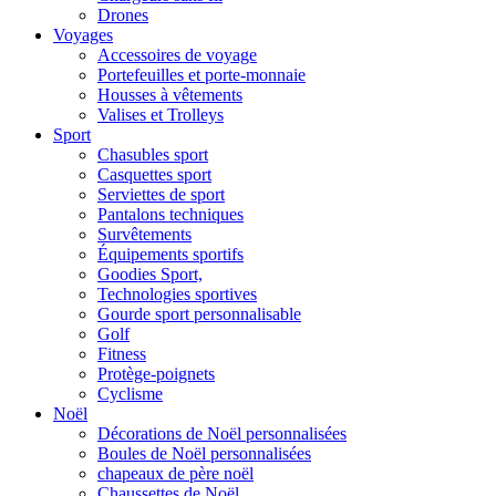
Drones
Voyages
Accessoires de voyage
Portefeuilles et porte-monnaie
Housses à vêtements
Valises et Trolleys
Sport
Chasubles sport
Casquettes sport
Serviettes de sport
Pantalons techniques
Survêtements
Équipements sportifs
Goodies Sport,
Technologies sportives
Gourde sport personnalisable
Golf
Fitness
Protège-poignets
Cyclisme
Noël
Décorations de Noël personnalisées
Boules de Noël personnalisées
chapeaux de père noël
Chaussettes de Noël