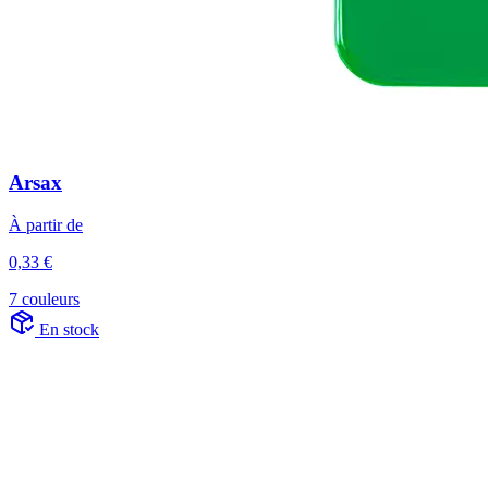
Arsax
À partir de
0,33 €
7 couleurs
En stock