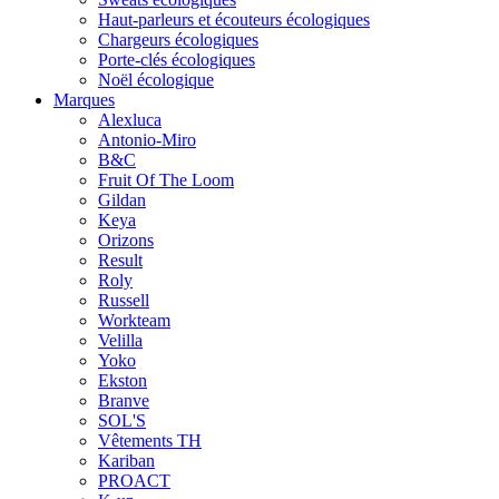
Haut-parleurs et écouteurs écologiques
Chargeurs écologiques
Porte-clés écologiques
Noël écologique
Marques
Alexluca
Antonio-Miro
B&C
Fruit Of The Loom
Gildan
Keya
Orizons
Result
Roly
Russell
Workteam
Velilla
Yoko
Ekston
Branve
SOL'S
Vêtements TH
Kariban
PROACT