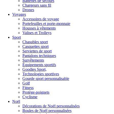
Batteries de secours
Chargeurs sans fil
Drones
Voyages
Accessoires de voyage
Portefeuilles et porte-monnaie
Housses à vêtements
Valises et Trolleys
Sport
Chasubles sport
Casquettes sport
Serviettes de sport
Pantalons techniques
Survêtements
Équipements sportifs
Goodies Sport,
Technologies sportives
Gourde sport personnalisable
Golf
Fitness
Protège-poignets
Cyclisme
Noël
Décorations de Noël personnalisées
Boules de Noël personnalisées