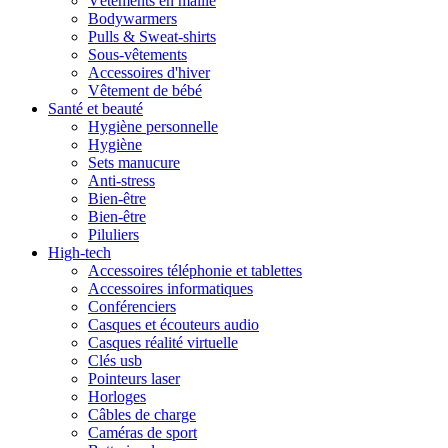
Vêtements en maille
Bodywarmers
Pulls & Sweat-shirts
Sous-vêtements
Accessoires d'hiver
Vêtement de bébé
Santé et beauté
Hygiène personnelle
Hygiène
Sets manucure
Anti-stress
Bien-être
Bien-être
Piluliers
High-tech
Accessoires téléphonie et tablettes
Accessoires informatiques
Conférenciers
Casques et écouteurs audio
Casques réalité virtuelle
Clés usb
Pointeurs laser
Horloges
Câbles de charge
Caméras de sport