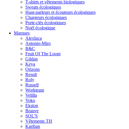
T-shirts et vêtements biologiques
Sweats écologiques
Haut-parleurs et écouteurs écologiques
Chargeurs écologiques
Porte-clés écologiques
Noël écologique
Marques
Alexluca
Antonio-Miro
B&C
Fruit Of The Loom
Gildan
Keya
Orizons
Result
Roly
Russell
Workteam
Velilla
Yoko
Ekston
Branve
SOL'S
Vêtements TH
Kariban