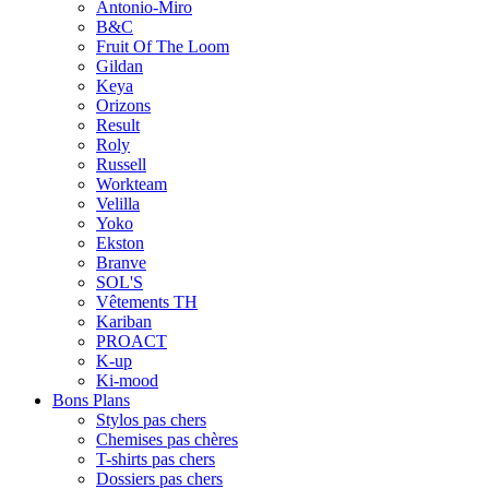
Antonio-Miro
B&C
Fruit Of The Loom
Gildan
Keya
Orizons
Result
Roly
Russell
Workteam
Velilla
Yoko
Ekston
Branve
SOL'S
Vêtements TH
Kariban
PROACT
K-up
Ki-mood
Bons Plans
Stylos pas chers
Chemises pas chères
T-shirts pas chers
Dossiers pas chers