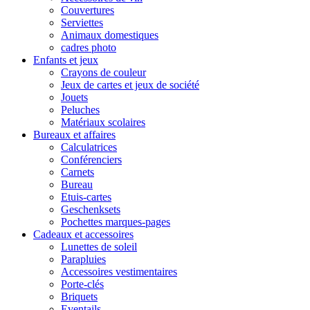
Couvertures
Serviettes
Animaux domestiques
cadres photo
Enfants et jeux
Crayons de couleur
Jeux de cartes et jeux de société
Jouets
Peluches
Matériaux scolaires
Bureaux et affaires
Calculatrices
Conférenciers
Carnets
Bureau
Etuis-cartes
Geschenksets
Pochettes marques-pages
Cadeaux et accessoires
Lunettes de soleil
Parapluies
Accessoires vestimentaires
Porte-clés
Briquets
Eventails