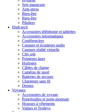
Hygiène
Sets manucure
Anti-stress
Bien-être
Bien-être
Piluliers
High-tech
Accessoires téléphonie et tablettes
Accessoires informatiques
Conférenciers
Casques et écouteurs audio
Casques réalité virtuelle
Clés usb
Pointeurs laser
Horloges
Câbles de charge
Caméras de sport
Batteries de secours
Chargeurs sans fil
Drones
Voyages
Accessoires de voyage
Portefeuilles et porte-monnaie
Housses à vêtements
Valises et Trolleys