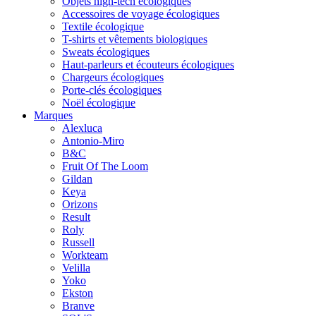
Objets high-tech écologiques
Accessoires de voyage écologiques
Textile écologique
T-shirts et vêtements biologiques
Sweats écologiques
Haut-parleurs et écouteurs écologiques
Chargeurs écologiques
Porte-clés écologiques
Noël écologique
Marques
Alexluca
Antonio-Miro
B&C
Fruit Of The Loom
Gildan
Keya
Orizons
Result
Roly
Russell
Workteam
Velilla
Yoko
Ekston
Branve