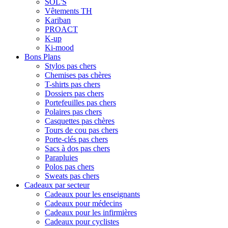
SOL'S
Vêtements TH
Kariban
PROACT
K-up
Ki-mood
Bons Plans
Stylos pas chers
Chemises pas chères
T-shirts pas chers
Dossiers pas chers
Portefeuilles pas chers
Polaires pas chers
Casquettes pas chères
Tours de cou pas chers
Porte-clés pas chers
Sacs à dos pas chers
Parapluies
Polos pas chers
Sweats pas chers
Cadeaux par secteur
Cadeaux pour les enseignants
Cadeaux pour médecins
Cadeaux pour les infirmières
Cadeaux pour cyclistes