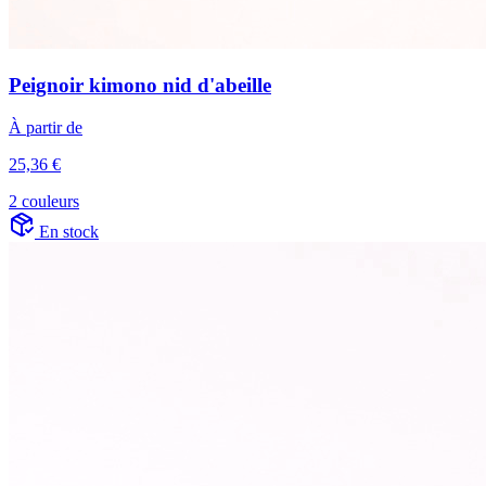
Peignoir kimono nid d'abeille
À partir de
25,36 €
2 couleurs
En stock