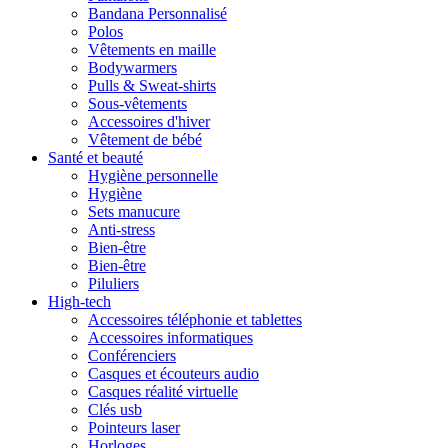
Bandana Personnalisé
Polos
Vêtements en maille
Bodywarmers
Pulls & Sweat-shirts
Sous-vêtements
Accessoires d'hiver
Vêtement de bébé
Santé et beauté
Hygiène personnelle
Hygiène
Sets manucure
Anti-stress
Bien-être
Bien-être
Piluliers
High-tech
Accessoires téléphonie et tablettes
Accessoires informatiques
Conférenciers
Casques et écouteurs audio
Casques réalité virtuelle
Clés usb
Pointeurs laser
Horloges