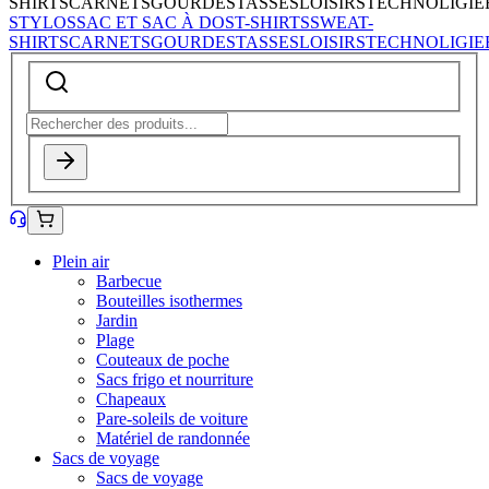
SHIRTS
CARNETS
GOURDES
TASSES
LOISIRS
TECHNOLIGIE
STYLOS
SAC ET SAC À DOS
T-SHIRTS
SWEAT-
SHIRTS
CARNETS
GOURDES
TASSES
LOISIRS
TECHNOLIGIE
Plein air
Barbecue
Bouteilles isothermes
Jardin
Plage
Couteaux de poche
Sacs frigo et nourriture
Chapeaux
Pare-soleils de voiture
Matériel de randonnée
Sacs de voyage
Sacs de voyage