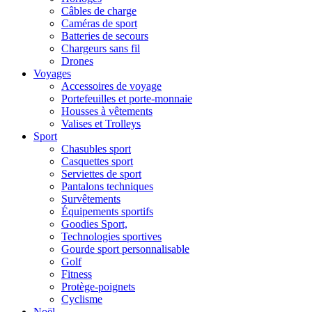
Câbles de charge
Caméras de sport
Batteries de secours
Chargeurs sans fil
Drones
Voyages
Accessoires de voyage
Portefeuilles et porte-monnaie
Housses à vêtements
Valises et Trolleys
Sport
Chasubles sport
Casquettes sport
Serviettes de sport
Pantalons techniques
Survêtements
Équipements sportifs
Goodies Sport,
Technologies sportives
Gourde sport personnalisable
Golf
Fitness
Protège-poignets
Cyclisme
Noël