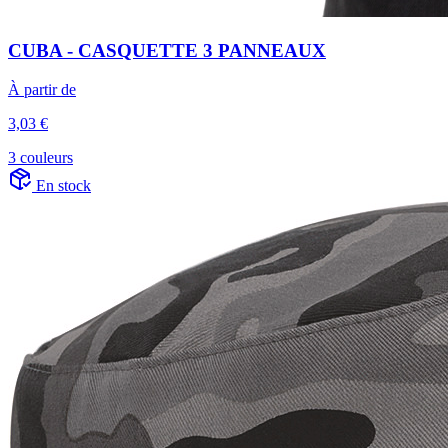
CUBA - CASQUETTE 3 PANNEAUX
À partir de
3,03 €
3 couleurs
En stock