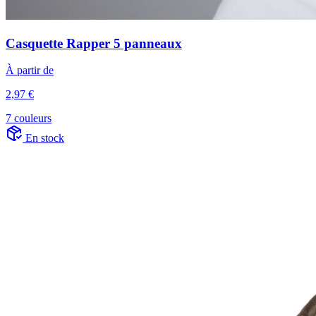
Casquette Rapper 5 panneaux
À partir de
2,97 €
7 couleurs
En stock