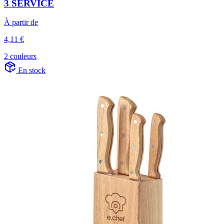
3 SERVICE
À partir de
4,11 €
2 couleurs
En stock