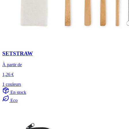
SETSTRAW
À partir de
1,26 €
1 couleurs
En stock
Eco