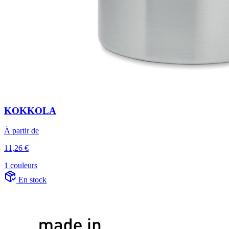
KOKKOLA
À partir de
11,26 €
1 couleurs
En stock