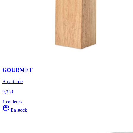
GOURMET
À partir de
9,35 €
1 couleurs
En stock