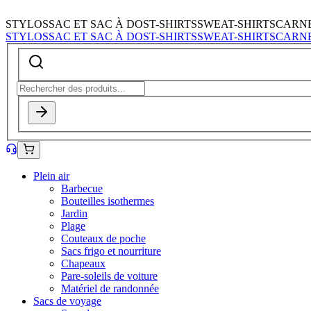
STYLOS
SAC ET SAC À DOS
T-SHIRTS
SWEAT-SHIRTS
CARN
STYLOS
SAC ET SAC À DOS
T-SHIRTS
SWEAT-SHIRTS
CARN
Plein air
Barbecue
Bouteilles isothermes
Jardin
Plage
Couteaux de poche
Sacs frigo et nourriture
Chapeaux
Pare-soleils de voiture
Matériel de randonnée
Sacs de voyage