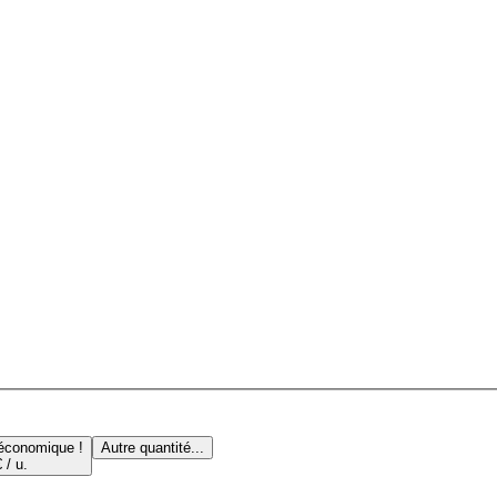
 économique !
Autre quantité...
 / u.