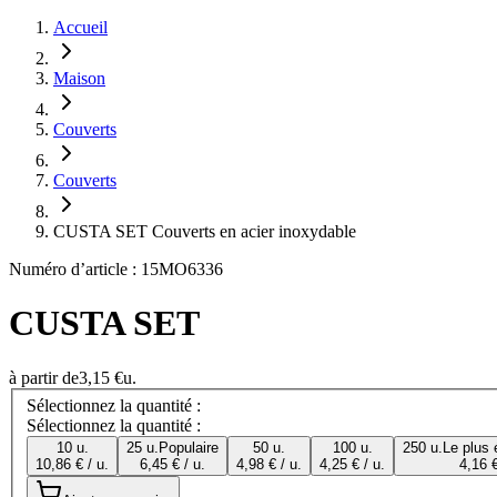
Accueil
Maison
Couverts
Couverts
CUSTA SET Couverts en acier inoxydable
Numéro d’article : 15MO6336
CUSTA SET
à partir de
3,15 €
u.
Sélectionnez la quantité :
Sélectionnez la quantité :
10 u.
25 u.
Populaire
50 u.
100 u.
250 u.
Le plus
10,86 € / u.
6,45 € / u.
4,98 € / u.
4,25 € / u.
4,16 €