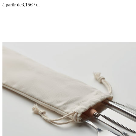
à partir de
3,15
€ /
u.