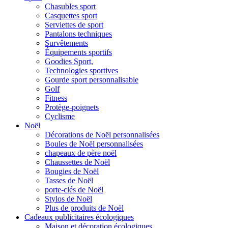
Chasubles sport
Casquettes sport
Serviettes de sport
Pantalons techniques
Survêtements
Équipements sportifs
Goodies Sport,
Technologies sportives
Gourde sport personnalisable
Golf
Fitness
Protège-poignets
Cyclisme
Noël
Décorations de Noël personnalisées
Boules de Noël personnalisées
chapeaux de père noël
Chaussettes de Noël
Bougies de Noël
Tasses de Noël
porte-clés de Noël
Stylos de Noël
Plus de produits de Noël
Cadeaux publicitaires écologiques
Maison et décoration écologiques.