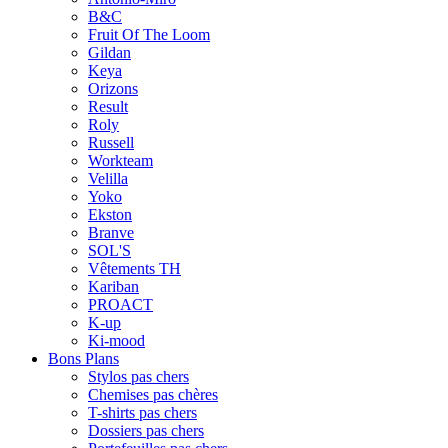
B&C
Fruit Of The Loom
Gildan
Keya
Orizons
Result
Roly
Russell
Workteam
Velilla
Yoko
Ekston
Branve
SOL'S
Vêtements TH
Kariban
PROACT
K-up
Ki-mood
Bons Plans
Stylos pas chers
Chemises pas chères
T-shirts pas chers
Dossiers pas chers