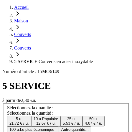
Accueil
Maison
Couverts
Couverts
5 SERVICE Couverts en acier inoxydable
Numéro d’article : 15MO6149
5 SERVICE
à partir de
2,30 €
u.
Sélectionnez la quantité :
Sélectionnez la quantité :
5 u.
10 u.
Populaire
25 u.
50 u.
21,72 € / u.
12,67 € / u.
5,53 € / u.
4,07 € / u.
100 u.
Le plus économique !
Autre quantité...