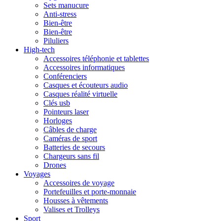
Sets manucure
Anti-stress
Bien-être
Bien-être
Piluliers
High-tech
Accessoires téléphonie et tablettes
Accessoires informatiques
Conférenciers
Casques et écouteurs audio
Casques réalité virtuelle
Clés usb
Pointeurs laser
Horloges
Câbles de charge
Caméras de sport
Batteries de secours
Chargeurs sans fil
Drones
Voyages
Accessoires de voyage
Portefeuilles et porte-monnaie
Housses à vêtements
Valises et Trolleys
Sport