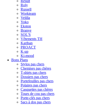
Result
Roly
Russell
Workteam
Velilla
Yoko
Ekston
Branve
SOL'S
Vêtements TH
Kariban
PROACT
K-up
Ki-mood
Bons Plans
Stylos pas chers
Chemises pas chères
T-shirts pas chers
Dossiers pas chers
Portefeuilles pas chers
Polaires pas chers
Casquettes pas chères
Tours de cou pas chers
Porte-clés pas chers
Sacs à dos pas chers