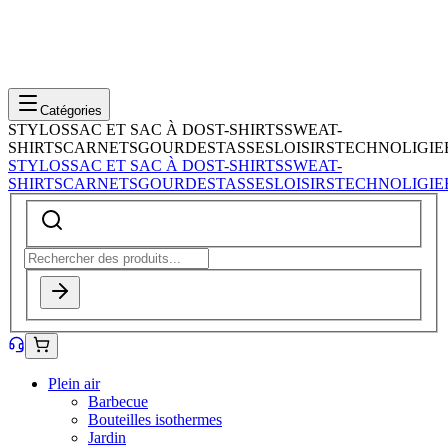
Catégories
STYLOS
SAC ET SAC À DOS
T-SHIRTS
SWEAT-
SHIRTS
CARNETS
GOURDES
TASSES
LOISIRS
TECHNOLIGIE
STYLOS
SAC ET SAC À DOS
T-SHIRTS
SWEAT-
SHIRTS
CARNETS
GOURDES
TASSES
LOISIRS
TECHNOLIGIE
Plein air
Barbecue
Bouteilles isothermes
Jardin