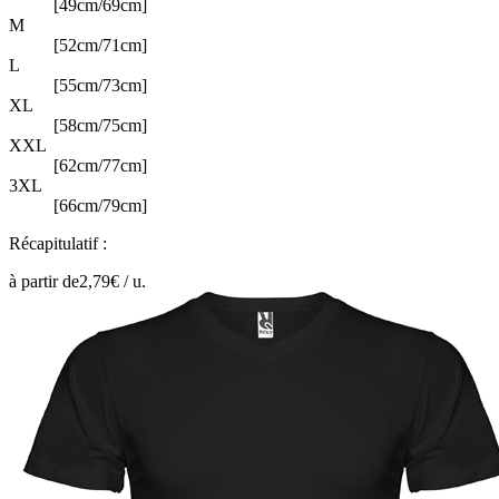
[49cm/69cm]
M
[52cm/71cm]
L
[55cm/73cm]
XL
[58cm/75cm]
XXL
[62cm/77cm]
3XL
[66cm/79cm]
Récapitulatif :
à partir de
2,79
€ /
u.