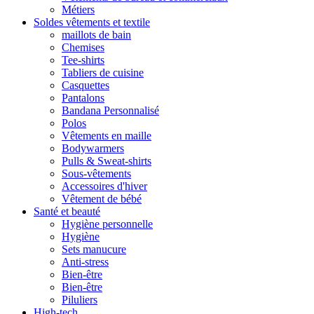
Métiers
Soldes vêtements et textile
maillots de bain
Chemises
Tee-shirts
Tabliers de cuisine
Casquettes
Pantalons
Bandana Personnalisé
Polos
Vêtements en maille
Bodywarmers
Pulls & Sweat-shirts
Sous-vêtements
Accessoires d'hiver
Vêtement de bébé
Santé et beauté
Hygiène personnelle
Hygiène
Sets manucure
Anti-stress
Bien-être
Bien-être
Piluliers
High-tech