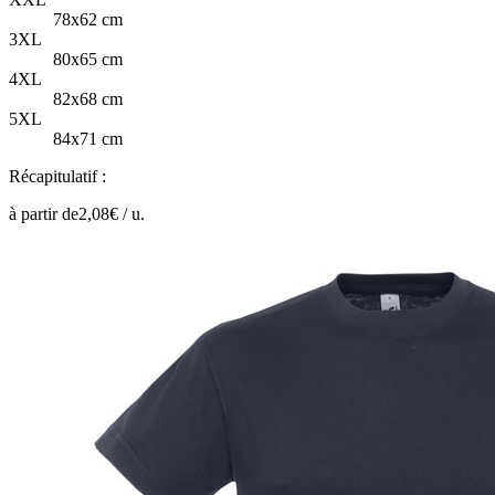
78x62 cm
3XL
80x65 cm
4XL
82x68 cm
5XL
84x71 cm
Récapitulatif :
à partir de
2,08
€ /
u.