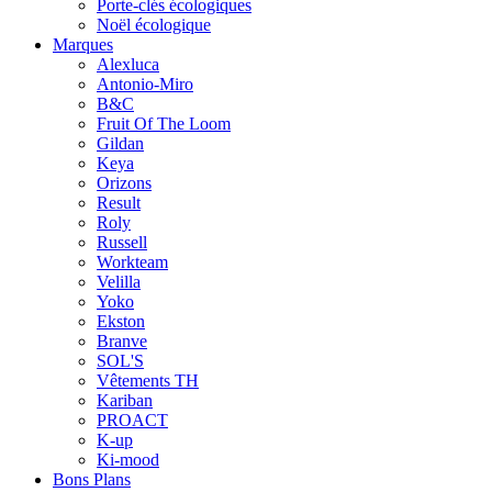
Porte-clés écologiques
Noël écologique
Marques
Alexluca
Antonio-Miro
B&C
Fruit Of The Loom
Gildan
Keya
Orizons
Result
Roly
Russell
Workteam
Velilla
Yoko
Ekston
Branve
SOL'S
Vêtements TH
Kariban
PROACT
K-up
Ki-mood
Bons Plans