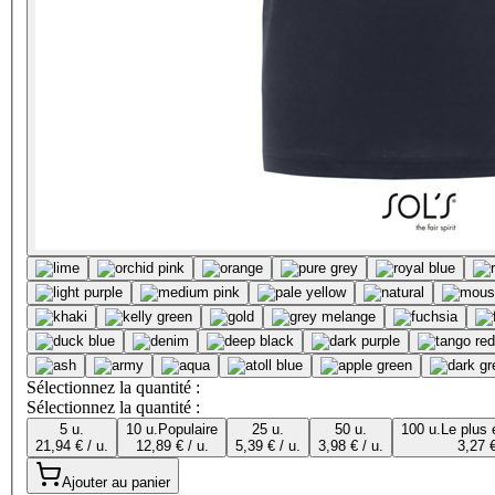
Sélectionnez la quantité :
Sélectionnez la quantité :
5 u.
10 u.
Populaire
25 u.
50 u.
100 u.
Le plus
21,94 € / u.
12,89 € / u.
5,39 € / u.
3,98 € / u.
3,27 €
Ajouter au panier