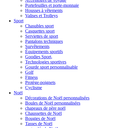
Accessoires de voyage
Portefeuilles et porte-monnaie
Housses à vêtements
Valises et Trolleys
Sport
Chasubles sport
Casquettes sport
Serviettes de sport
Pantalons techniques
Survêtements
Équipements sportifs
Goodies Sport,
Technologies sportives
Gourde sport personnalisable
Golf
Fitness
Protège-poignets
Cyclisme
Noël
Décorations de Noël personnalisées
Boules de Noël personnalisées
chapeaux de père noël
Chaussettes de Noël
Bougies de Noël
Tasses de Noël