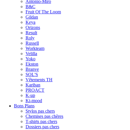
Antonio-Miro
B&C
Fruit Of The Loom
Gildan
Keya
Orizons
Result
Roly
Russell
Workteam
Velilla
Yoko
Ekston
Branve
SOL'S
Vêtements TH
Kariban
PROACT
K-up
Ki-mood
Bons Plans
Stylos pas chers
Chemises pas chères
T-shirts pas chers
Dossiers pas chers