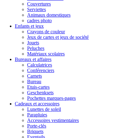
Couvertures
Serviettes
Animaux domestiques
cadres photo
Enfants et jeux
Crayons de couleur
Jeux de cartes et jeux de société
Jouets
Peluches
Matériaux scolaires
Bureaux et affaires
Calculatrices
Conférenciers
Carnets
Bureau
Etuis-cartes
Geschenksets
Pochettes marques-pages
Cadeaux et accessoires
Lunettes de soleil
Parapluies
Accessoires vestimentaires
Porte-clés
Briquets
Eventails