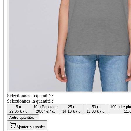
Sélectionnez la quantité :
Sélectionnez la quantité :
5 u.
10 u.
Populaire
25 u.
50 u.
100 u.
Le pl
29,06 € / u.
20,07 € / u.
14,13 € / u.
12,33 € / u.
11,6
Autre quantité...
Ajouter au panier