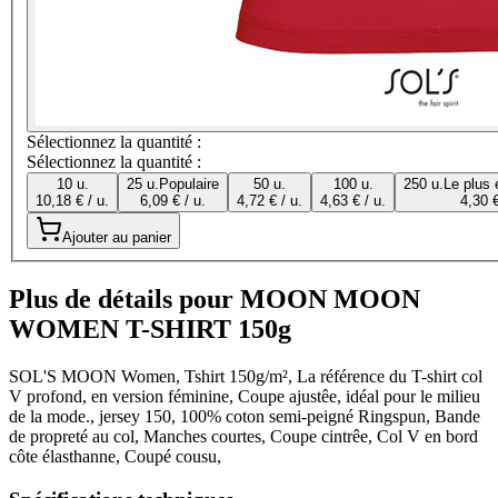
Sélectionnez la quantité :
Sélectionnez la quantité :
10 u.
25 u.
Populaire
50 u.
100 u.
250 u.
Le plus
10,18 € / u.
6,09 € / u.
4,72 € / u.
4,63 € / u.
4,30 €
Ajouter au panier
Plus de détails pour MOON MOON
WOMEN T-SHIRT 150g
SOL'S MOON Women, Tshirt 150g/m², La référence du T-shirt col
V profond, en version féminine, Coupe ajustêe, idéal pour le milieu
de la mode., jersey 150, 100% coton semi-peigné Ringspun, Bande
de propreté au col, Manches courtes, Coupe cintrêe, Col V en bord
côte élasthanne, Coupé cousu,