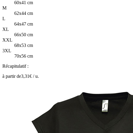
60x41 cm
M
62x44 cm
L
64x47 cm
XL
66x50 cm
XXL
68x53 cm
3XL
70x56 cm
Récapitulatif :
à partir de
3,31
€ /
u.