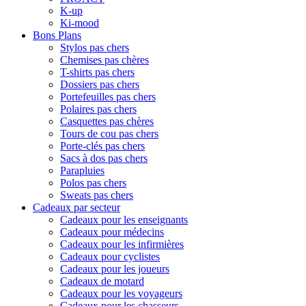
K-up
Ki-mood
Bons Plans
Stylos pas chers
Chemises pas chères
T-shirts pas chers
Dossiers pas chers
Portefeuilles pas chers
Polaires pas chers
Casquettes pas chères
Tours de cou pas chers
Porte-clés pas chers
Sacs à dos pas chers
Parapluies
Polos pas chers
Sweats pas chers
Cadeaux par secteur
Cadeaux pour les enseignants
Cadeaux pour médecins
Cadeaux pour les infirmières
Cadeaux pour cyclistes
Cadeaux pour les joueurs
Cadeaux de motard
Cadeaux pour les voyageurs
Cadeaux pour les chasseurs