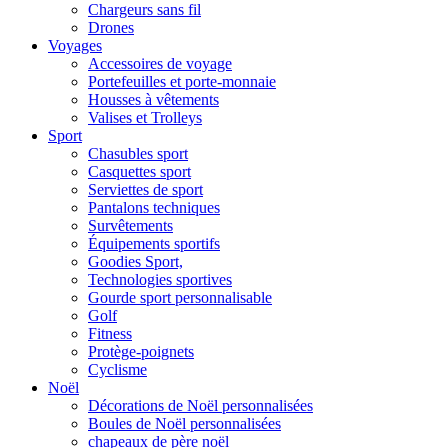
Chargeurs sans fil
Drones
Voyages
Accessoires de voyage
Portefeuilles et porte-monnaie
Housses à vêtements
Valises et Trolleys
Sport
Chasubles sport
Casquettes sport
Serviettes de sport
Pantalons techniques
Survêtements
Équipements sportifs
Goodies Sport,
Technologies sportives
Gourde sport personnalisable
Golf
Fitness
Protège-poignets
Cyclisme
Noël
Décorations de Noël personnalisées
Boules de Noël personnalisées
chapeaux de père noël