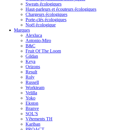
Sweats écologiques
Haut-parleurs et écouteurs écologiques
Chargeurs écologiques
Porte-clés écologiques
Noël écologique
Marques
Alexluca
Antonio-Miro
B&C
Fruit Of The Loom
Gildan
Keya
Orizons
Result
Roly
Russell
Workteam
Velilla
Yoko
Ekston
Branve
SOL'S
Vêtements TH
Kariban
PROACT