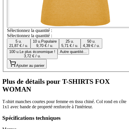
Sélectionnez la quantité :
Sélectionnez la quantité :
5 u.
10 u.
Populaire
25 u.
50 u.
21,87 € / u.
9,70 € / u.
5,71 € / u.
4,39 € / u.
100 u.
Le plus économique !
Autre quantité...
3,72 € / u.
Ajouter au panier
Plus de détails pour T-SHIRTS FOX
WOMAN
T-shirt manches courtes pour femme en tissu chiné. Col rond en côte
1x1 avec bande de propreté renforcée à l'intérieur.
Spécifications techniques