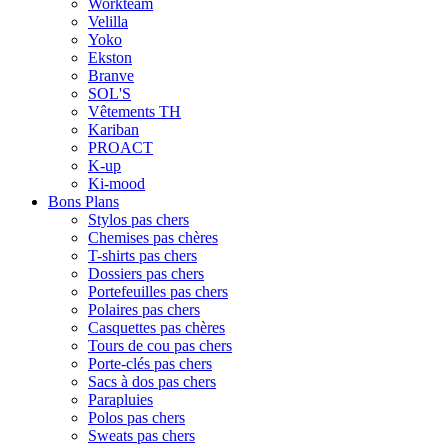
Workteam
Velilla
Yoko
Ekston
Branve
SOL'S
Vêtements TH
Kariban
PROACT
K-up
Ki-mood
Bons Plans
Stylos pas chers
Chemises pas chères
T-shirts pas chers
Dossiers pas chers
Portefeuilles pas chers
Polaires pas chers
Casquettes pas chères
Tours de cou pas chers
Porte-clés pas chers
Sacs à dos pas chers
Parapluies
Polos pas chers
Sweats pas chers