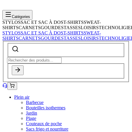
Catégories
STYLOS
SAC ET SAC À DOS
T-SHIRTS
SWEAT-
SHIRTS
CARNETS
GOURDES
TASSES
LOISIRS
TECHNOLIGIE
STYLOS
SAC ET SAC À DOS
T-SHIRTS
SWEAT-
SHIRTS
CARNETS
GOURDES
TASSES
LOISIRS
TECHNOLIGIE
Plein air
Barbecue
Bouteilles isothermes
Jardin
Plage
Couteaux de poche
Sacs frigo et nourriture