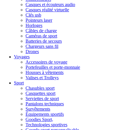
Casques et écouteurs audio
Casques réalité virtuelle
Clés usb
Pointeurs laser
Horloges
Câbles de charge
Caméras de sport
Batteries de secours
Chargeurs sans fil
Drones
Voyages
Accessoires de voyage
Portefeuilles et porte-monnaie
Housses à vêtements
Valises et Trolleys
Sport
Chasubles sport
Casquettes sport
Serviettes de sport
Pantalons techniques
Survêtements
Équipements sportifs
Goodies Sport,
Technologies sportives
Gourde sport personnalisable