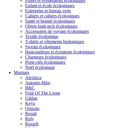
Foires et événements écologiques
Enfant et école écologiques
Entreprise et bureau verts
Cahiers et cahiers écologiques
Santé et beauté écologiques
Objets high-tech écologiques
Accessoires de voyage écologiques
Textile écologique
T-shirts et vêtements biologiques
Sweats écologiques
Haut-parleurs et écouteurs écologiques
Chargeurs écologiques
Porte-clés écologiques
Noël écologique
Marques
Alexluca
Antonio-Miro
B&C
Fruit Of The Loom
Gildan
Keya
Orizons
Result
Roly
Russell