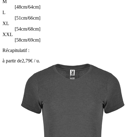
M
[48cm/64cm]
L
[51cm/66cm]
XL
[54cm/68cm]
XXL
[58cm/69cm]
Récapitulatif :
à partir de
2,79
€ /
u.