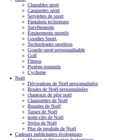
Chasubles sport
Casquettes sport
Serviettes de sport
Pantalons techniques
Survêtements
Équipements sportifs
Goodies Sport,
Technologies sportives
Gourde sport personnalisable
Golf
Fitness
Protège-poignets
Cyclisme
Noël
Décorations de Noël personnalisées
Boules de Noël personnalisées
chapeaux de père noël
Chaussettes de Noël
Bougies de Noël
Tasses de Noël
porte-clés de Noël
Stylos de Noël
Plus de produits de Noël
Cadeaux publicitaires écologiques
Maison et décoration écologiques.