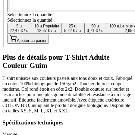
Sélectionnez la quantité :
Sélectionnez la quantité :
5 u.
10 u.
Populaire
25 u.
50 u.
100 u.
Le plus
22,47 € / u.
12,87 € / u.
5,22 € / u.
3,71 € / u.
2,95 €
Ajouter au panier
Plus de détails pour T-Shirt Adulte
Couleur Guim
T-shirt unisexe aux couleurs pastels aux tons doux et doux. Fabriqué
en coton 100% biologique de 150g/m2. Toucher doux et coupe
moderne. Col rond étroit en côte 2x2. Double couture sur lourlet et
les manches pour une plus grande durabilité et résistance à un usage
intensif. Étiquette facilement amovible. Avec étiquette extérieure
COTON BIO, indiquant le produit dorigine biologique. Disponible
en tailles XS, S, M, L, XL et XXL.
Spécifications techniques
Marque