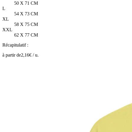
50 X 71 CM
L
54 X 73 CM
XL
58 X 75 CM
XXL
62 X 77 CM
Récapitulatif :
à partir de
2,16
€ /
u.