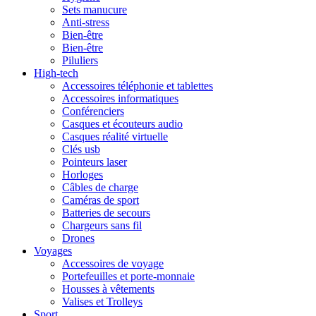
Sets manucure
Anti-stress
Bien-être
Bien-être
Piluliers
High-tech
Accessoires téléphonie et tablettes
Accessoires informatiques
Conférenciers
Casques et écouteurs audio
Casques réalité virtuelle
Clés usb
Pointeurs laser
Horloges
Câbles de charge
Caméras de sport
Batteries de secours
Chargeurs sans fil
Drones
Voyages
Accessoires de voyage
Portefeuilles et porte-monnaie
Housses à vêtements
Valises et Trolleys
Sport