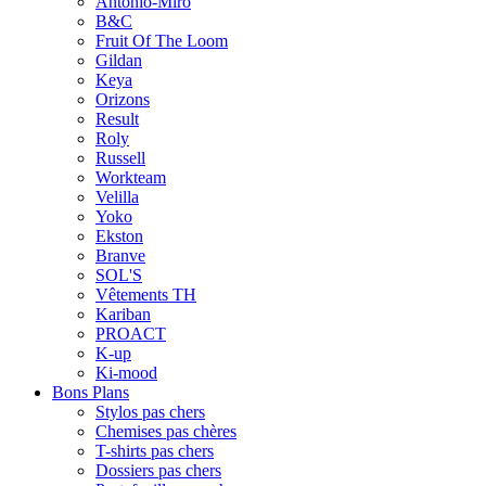
Antonio-Miro
B&C
Fruit Of The Loom
Gildan
Keya
Orizons
Result
Roly
Russell
Workteam
Velilla
Yoko
Ekston
Branve
SOL'S
Vêtements TH
Kariban
PROACT
K-up
Ki-mood
Bons Plans
Stylos pas chers
Chemises pas chères
T-shirts pas chers
Dossiers pas chers