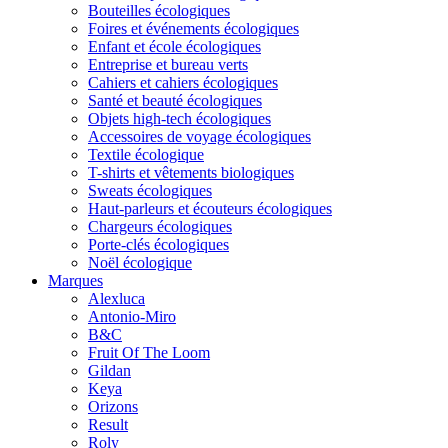
Bouteilles écologiques
Foires et événements écologiques
Enfant et école écologiques
Entreprise et bureau verts
Cahiers et cahiers écologiques
Santé et beauté écologiques
Objets high-tech écologiques
Accessoires de voyage écologiques
Textile écologique
T-shirts et vêtements biologiques
Sweats écologiques
Haut-parleurs et écouteurs écologiques
Chargeurs écologiques
Porte-clés écologiques
Noël écologique
Marques
Alexluca
Antonio-Miro
B&C
Fruit Of The Loom
Gildan
Keya
Orizons
Result
Roly