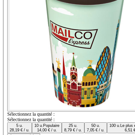
Sélectionnez la quantité :
Sélectionnez la quantité :
5 u.
10 u.
Populaire
25 u.
50 u.
100 u.
Le plus
28,19 € / u.
14,00 € / u.
8,79 € / u.
7,05 € / u.
6,51 €