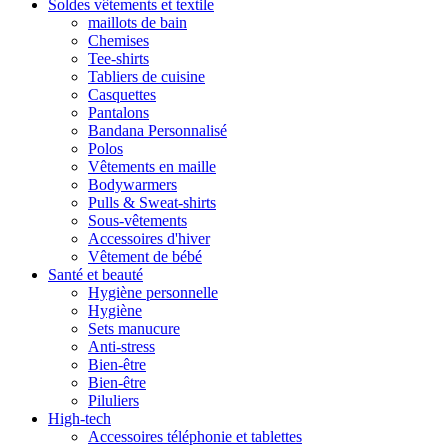
Soldes vêtements et textile
maillots de bain
Chemises
Tee-shirts
Tabliers de cuisine
Casquettes
Pantalons
Bandana Personnalisé
Polos
Vêtements en maille
Bodywarmers
Pulls & Sweat-shirts
Sous-vêtements
Accessoires d'hiver
Vêtement de bébé
Santé et beauté
Hygiène personnelle
Hygiène
Sets manucure
Anti-stress
Bien-être
Bien-être
Piluliers
High-tech
Accessoires téléphonie et tablettes