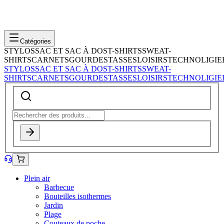
Catégories
STYLOS
SAC ET SAC À DOS
T-SHIRTS
SWEAT-
SHIRTS
CARNETS
GOURDES
TASSES
LOISIRS
TECHNOLIGIE
STYLOS
SAC ET SAC À DOS
T-SHIRTS
SWEAT-
SHIRTS
CARNETS
GOURDES
TASSES
LOISIRS
TECHNOLIGIE
Plein air
Barbecue
Bouteilles isothermes
Jardin
Plage
Couteaux de poche