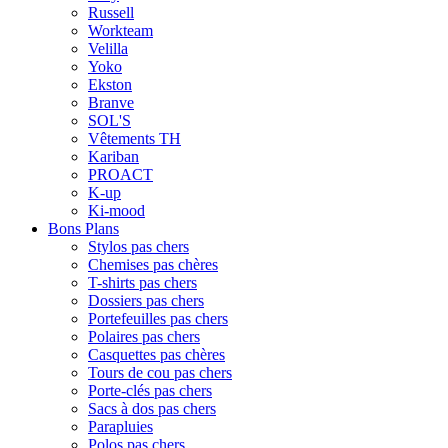
Russell
Workteam
Velilla
Yoko
Ekston
Branve
SOL'S
Vêtements TH
Kariban
PROACT
K-up
Ki-mood
Bons Plans
Stylos pas chers
Chemises pas chères
T-shirts pas chers
Dossiers pas chers
Portefeuilles pas chers
Polaires pas chers
Casquettes pas chères
Tours de cou pas chers
Porte-clés pas chers
Sacs à dos pas chers
Parapluies
Polos pas chers