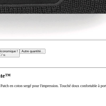
 économique !
Autre quantité...
 / u.
late™
tch en coton sergé pour l'impression. Touché doux confortable à porter