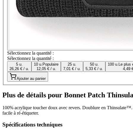
Sélectionnez la quantité :
Sélectionnez la quantité :
5 u.
10 u.
Populaire
25 u.
50 u.
100 u.
Le plus
26,26 € / u.
12,05 € / u.
7,01 € / u.
5,33 € / u.
4,49 €
Ajouter au panier
Plus de détails pour Bonnet Patch Thinsu
100% acrylique toucher doux avec revers. Doublure en Thinsulate™. Pa
facile à ré-étiqueter.
Spécifications techniques