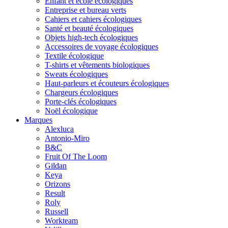
Enfant et école écologiques
Entreprise et bureau verts
Cahiers et cahiers écologiques
Santé et beauté écologiques
Objets high-tech écologiques
Accessoires de voyage écologiques
Textile écologique
T-shirts et vêtements biologiques
Sweats écologiques
Haut-parleurs et écouteurs écologiques
Chargeurs écologiques
Porte-clés écologiques
Noël écologique
Marques
Alexluca
Antonio-Miro
B&C
Fruit Of The Loom
Gildan
Keya
Orizons
Result
Roly
Russell
Workteam