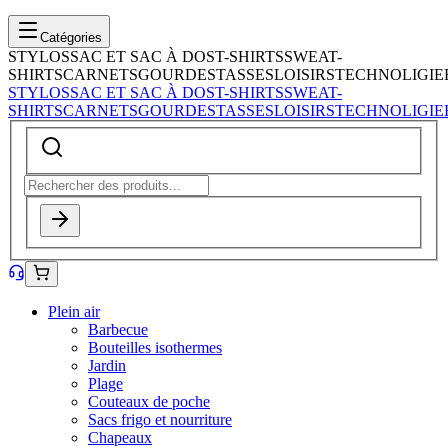
Catégories
STYLOS
SAC ET SAC À DOS
T-SHIRTS
SWEAT-
SHIRTS
CARNETS
GOURDES
TASSES
LOISIRS
TECHNOLIGIE
STYLOS
SAC ET SAC À DOS
T-SHIRTS
SWEAT-
SHIRTS
CARNETS
GOURDES
TASSES
LOISIRS
TECHNOLIGIE
Plein air
Barbecue
Bouteilles isothermes
Jardin
Plage
Couteaux de poche
Sacs frigo et nourriture
Chapeaux