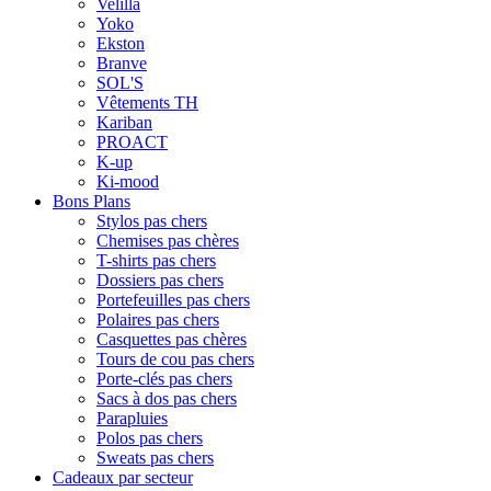
Velilla
Yoko
Ekston
Branve
SOL'S
Vêtements TH
Kariban
PROACT
K-up
Ki-mood
Bons Plans
Stylos pas chers
Chemises pas chères
T-shirts pas chers
Dossiers pas chers
Portefeuilles pas chers
Polaires pas chers
Casquettes pas chères
Tours de cou pas chers
Porte-clés pas chers
Sacs à dos pas chers
Parapluies
Polos pas chers
Sweats pas chers
Cadeaux par secteur