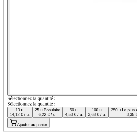
Sélectionnez la quantité :
Sélectionnez la quantité :
10 u.
25 u.
Populaire
50 u.
100 u.
250 u.
Le plus
14,12 € / u.
6,22 € / u.
4,53 € / u.
3,68 € / u.
3,35 €
Ajouter au panier