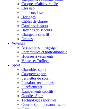
Casques réalité virtuelle
Clés usb
Pointeurs laser
Horloges
Câbles de charge
Caméras de sport
Batteries de secours
Chargeurs sans fil
Drones
Voyages
Accessoires de voyage
Portefeuilles et porte-monnaie
Housses à vêtements
Valises et Trolleys
Sport
Chasubles sport
Casquettes sport
Serviettes de sport
Pantalons techniques
Survêtements
Équipements sportifs
Goodies Sport,
Technologies sportives
Gourde sport personnalisable
Golf