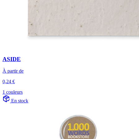
ASIDE
À partir de
0,24 €
1 couleurs
En stock