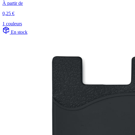
À partir de
0,25 €
1 couleurs
En stock