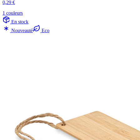
0,29 €
1 couleurs
En stock
Nouveauté
Eco