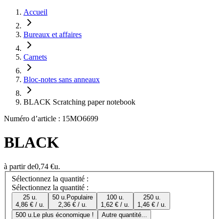
Accueil
Bureaux et affaires
Carnets
Bloc-notes sans anneaux
BLACK Scratching paper notebook
Numéro d’article : 15MO6699
BLACK
à partir de
0,74 €
u.
Sélectionnez la quantité :
Sélectionnez la quantité :
25 u.
50 u.
Populaire
100 u.
250 u.
4,86 € / u.
2,36 € / u.
1,62 € / u.
1,46 € / u.
500 u.
Le plus économique !
Autre quantité...