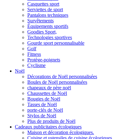
Casquettes sport
Serviettes de sport
Pantalons techniques
Survêtements
Équipements sportifs
Goodies Sport,
Technologies sportives
Gourde sport personnalisable
Golf
Fitness
Protège-poignets
Cyclisme
Noël
Décorations de Noël personnalisées
Boules de Noël personnalisées
chapeaux de père noël
Chaussettes de Noël
Bougies de Noël
Tasses de Noël
porte-clés de Noël
Stylos de Noël
Plus de produits de Noël
Cadeaux publicitaires écologiques
Maison et décoration écologiques.
Cuisine et ustensiles de cuisine écologiques