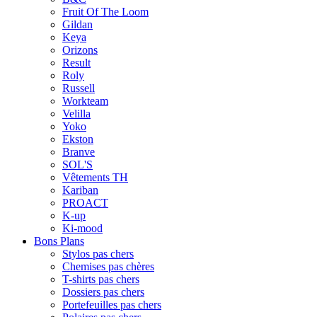
Fruit Of The Loom
Gildan
Keya
Orizons
Result
Roly
Russell
Workteam
Velilla
Yoko
Ekston
Branve
SOL'S
Vêtements TH
Kariban
PROACT
K-up
Ki-mood
Bons Plans
Stylos pas chers
Chemises pas chères
T-shirts pas chers
Dossiers pas chers
Portefeuilles pas chers