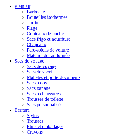
Plein air
Barbecue
Bouteilles isothermes
Jardin
Plage
Couteaux de poche
Sacs frigo et nourriture
Chapeaux
Pare-soleils de voiture
Matériel de randonnée
Sacs de voyage
Sacs de voyage
Sacs de sport
Malletes et porte-documents
Sacs à dos
Sacs banane
Sacs à chaussures
Trousses de toilette
Sacs personnalisés
Écriture
Stylos
Trousses
Étuis et emballages
Crayons