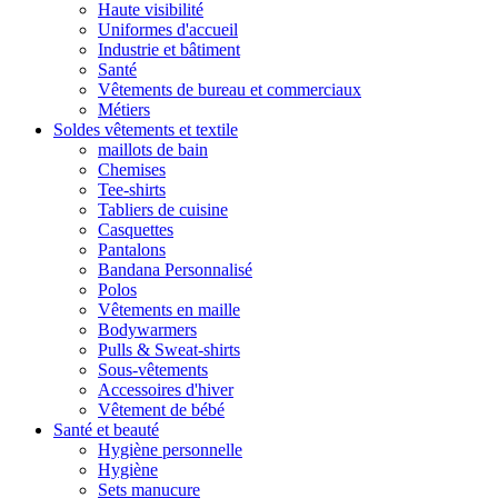
Haute visibilité
Uniformes d'accueil
Industrie et bâtiment
Santé
Vêtements de bureau et commerciaux
Métiers
Soldes vêtements et textile
maillots de bain
Chemises
Tee-shirts
Tabliers de cuisine
Casquettes
Pantalons
Bandana Personnalisé
Polos
Vêtements en maille
Bodywarmers
Pulls & Sweat-shirts
Sous-vêtements
Accessoires d'hiver
Vêtement de bébé
Santé et beauté
Hygiène personnelle
Hygiène
Sets manucure