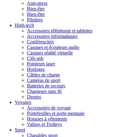
Anti-stress
Bien-être
Bien-être
Piluliers
High-tech
Accessoires téléphonie et tablettes
Accessoires informatiques
Conférenciers
Casques et écouteurs audio
Casques réalité virtuelle
Clés usb
Pointeurs laser
Horloges
Câbles de charge
Caméras de sport
Batteries de secours
Chargeurs sans fil
Drones
Voyages
Accessoires de voyage
Portefeuilles et porte-monnaie
Housses à vêtements
Valises et Trolleys
Sport
Chasubles sport