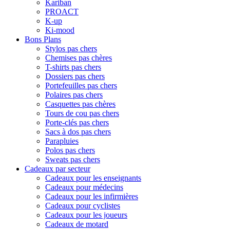
Kariban
PROACT
K-up
Ki-mood
Bons Plans
Stylos pas chers
Chemises pas chères
T-shirts pas chers
Dossiers pas chers
Portefeuilles pas chers
Polaires pas chers
Casquettes pas chères
Tours de cou pas chers
Porte-clés pas chers
Sacs à dos pas chers
Parapluies
Polos pas chers
Sweats pas chers
Cadeaux par secteur
Cadeaux pour les enseignants
Cadeaux pour médecins
Cadeaux pour les infirmières
Cadeaux pour cyclistes
Cadeaux pour les joueurs
Cadeaux de motard