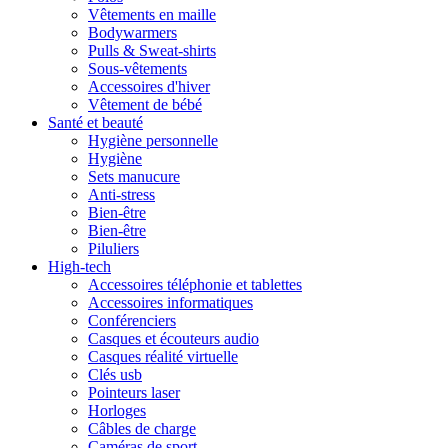
Vêtements en maille
Bodywarmers
Pulls & Sweat-shirts
Sous-vêtements
Accessoires d'hiver
Vêtement de bébé
Santé et beauté
Hygiène personnelle
Hygiène
Sets manucure
Anti-stress
Bien-être
Bien-être
Piluliers
High-tech
Accessoires téléphonie et tablettes
Accessoires informatiques
Conférenciers
Casques et écouteurs audio
Casques réalité virtuelle
Clés usb
Pointeurs laser
Horloges
Câbles de charge
Caméras de sport