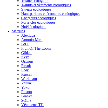
Textile écologique
T-shirts et vêtements biologiques
Sweats écologiques
Haut-parleurs et écouteurs écologiques
Chargeurs écologiques
Porte-clés écologiques
Noël écologique
Marques
Alexluca
Antonio-Miro
B&C
Fruit Of The Loom
Gildan
Keya
Orizons
Result
Roly
Russell
Workteam
Velilla
Yoko
Ekston
Branve
SOL'S
Vêtements TH