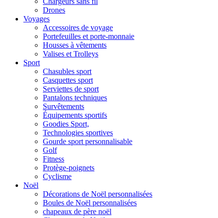
Chargeurs sans fil
Drones
Voyages
Accessoires de voyage
Portefeuilles et porte-monnaie
Housses à vêtements
Valises et Trolleys
Sport
Chasubles sport
Casquettes sport
Serviettes de sport
Pantalons techniques
Survêtements
Équipements sportifs
Goodies Sport,
Technologies sportives
Gourde sport personnalisable
Golf
Fitness
Protège-poignets
Cyclisme
Noël
Décorations de Noël personnalisées
Boules de Noël personnalisées
chapeaux de père noël