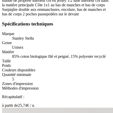
Bande de propreté intérieur col en jersey 1/2 lune intérieur col dans
la matière principale Côte 1x1 au bas de manches et bas de corps
Surpiqûre double aux emmanchures, encolure, bas de manches et
bas de corps 2 poches passepoilées sur le devant
Spécifications techniques
Marque
Stanley Stella
Genre
Unisex
Matière
85% coton biologique filé et peigné, 15% polyester recyclé
Taille
Poids
Couleurs disponibles
Quantité minimale
5
Zones d'impression
Méthodes d'impression
Récapitulatif :
à partir de
25,74
€ /
u.