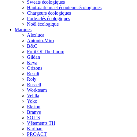
Sweats écologiques
Haut-parleurs et écouteurs écologiques
Chargeurs écologiques
Porte-clés écologiques
Noël écologique
Marques
Alexluca
Antonio-Miro
B&C
Fruit Of The Loom
Gildan
Keya
Orizons
Result
Roly
Russell
Workteam
Velilla
Yoko
Ekston
Branve
SOL'S
Vêtements TH
Kariban
PROACT