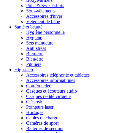
Bodywarmers
Pulls & Sweat-shirts
Sous-vêtements
Accessoires d'hiver
Vêtement de bébé
Santé et beauté
Hygiène personnelle
Hygiène
Sets manucure
Anti-stress
Bien-être
Bien-être
Piluliers
High-tech
Accessoires téléphonie et tablettes
Accessoires informatiques
Conférenciers
Casques et écouteurs audio
Casques réalité virtuelle
Clés usb
Pointeurs laser
Horloges
Câbles de charge
Caméras de sport
Batteries de secours