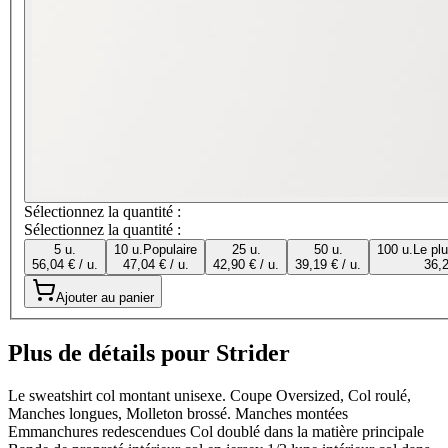
Sélectionnez la quantité :
Sélectionnez la quantité :
5 u.
10 u.
Populaire
25 u.
50 u.
100 u.
Le pl
56,04 € / u.
47,04 € / u.
42,90 € / u.
39,19 € / u.
36,2
Ajouter au panier
Plus de détails pour Strider
Le sweatshirt col montant unisexe. Coupe Oversized, Col roulé,
Manches longues, Molleton brossé. Manches montées
Emmanchures redescendues Col doublé dans la matière principale