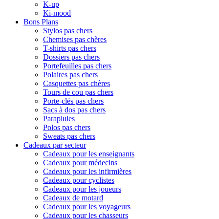
K-up
Ki-mood
Bons Plans
Stylos pas chers
Chemises pas chères
T-shirts pas chers
Dossiers pas chers
Portefeuilles pas chers
Polaires pas chers
Casquettes pas chères
Tours de cou pas chers
Porte-clés pas chers
Sacs à dos pas chers
Parapluies
Polos pas chers
Sweats pas chers
Cadeaux par secteur
Cadeaux pour les enseignants
Cadeaux pour médecins
Cadeaux pour les infirmières
Cadeaux pour cyclistes
Cadeaux pour les joueurs
Cadeaux de motard
Cadeaux pour les voyageurs
Cadeaux pour les chasseurs