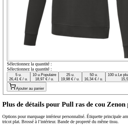
Sélectionnez la quantité :
Sélectionnez la quantité :
5 u.
10 u.
Populaire
25 u.
50 u.
100 u.
Le pl
26,41 € / u.
18,97 € / u.
19,98 € / u.
16,34 € / u.
15,5
Ajouter au panier
Plus de détails pour Pull ras de cou Zeno
Options pour marquage intérieur personnalisé. Étiquette principale amov
tricot plat. Brossé à l’intérieur. Bande de propreté du même tissu.