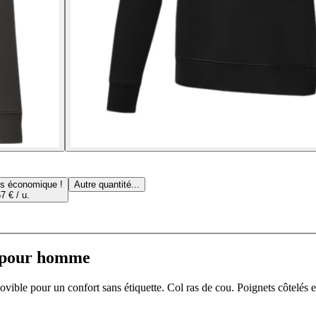
us économique !
Autre quantité...
7 € / u.
n pour homme
ible pour un confort sans étiquette. Col ras de cou. Poignets côtelés en t