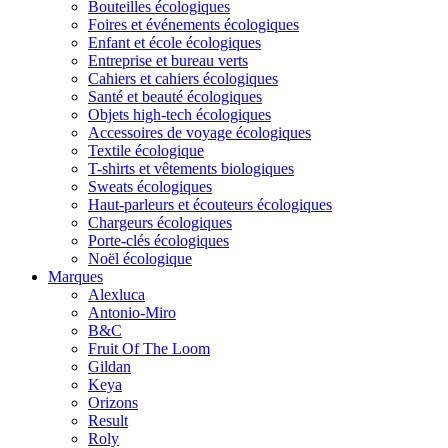
Bouteilles écologiques
Foires et événements écologiques
Enfant et école écologiques
Entreprise et bureau verts
Cahiers et cahiers écologiques
Santé et beauté écologiques
Objets high-tech écologiques
Accessoires de voyage écologiques
Textile écologique
T-shirts et vêtements biologiques
Sweats écologiques
Haut-parleurs et écouteurs écologiques
Chargeurs écologiques
Porte-clés écologiques
Noël écologique
Marques
Alexluca
Antonio-Miro
B&C
Fruit Of The Loom
Gildan
Keya
Orizons
Result
Roly