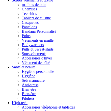
Soldes vêtements et textile
maillots de bain
Chemises
Tee-shirts
Tabliers de cuisine
Casquettes
Pantalons
Bandana Personnalisé
Polos
Vêtements en maille
Bodywarmers
Pulls & Sweat-shirts
Sous-vêtements
Accessoires d'hiver
Vêtement de bébé
Santé et beauté
Hygiène personnelle
Hygiène
Sets manucure
Anti-stress
Bien-être
Bien-être
Piluliers
High-tech
Accessoires téléphonie et tablettes