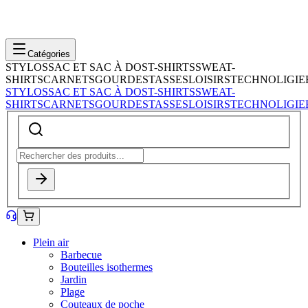
Catégories
STYLOS
SAC ET SAC À DOS
T-SHIRTS
SWEAT-
SHIRTS
CARNETS
GOURDES
TASSES
LOISIRS
TECHNOLIGIE
STYLOS
SAC ET SAC À DOS
T-SHIRTS
SWEAT-
SHIRTS
CARNETS
GOURDES
TASSES
LOISIRS
TECHNOLIGIE
Plein air
Barbecue
Bouteilles isothermes
Jardin
Plage
Couteaux de poche