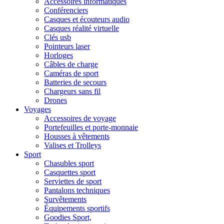
Accessoires informatiques
Conférenciers
Casques et écouteurs audio
Casques réalité virtuelle
Clés usb
Pointeurs laser
Horloges
Câbles de charge
Caméras de sport
Batteries de secours
Chargeurs sans fil
Drones
Voyages
Accessoires de voyage
Portefeuilles et porte-monnaie
Housses à vêtements
Valises et Trolleys
Sport
Chasubles sport
Casquettes sport
Serviettes de sport
Pantalons techniques
Survêtements
Équipements sportifs
Goodies Sport,