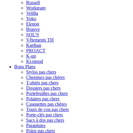
Russell
Workteam
Velilla
Yoko
Ekston
Branve
SOL'S
Vêtements TH
Kariban
PROACT
K-up
Ki-mood
Bons Plans
Stylos pas chers
Chemises pas chères
T-shirts pas chers
Dossiers pas chers
Portefeuilles pas chers
Polaires pas chers
Casquettes pas chères
Tours de cou pas chers
Porte-clés pas chers
Sacs à dos pas chers
Parapluies
Polos pas chers