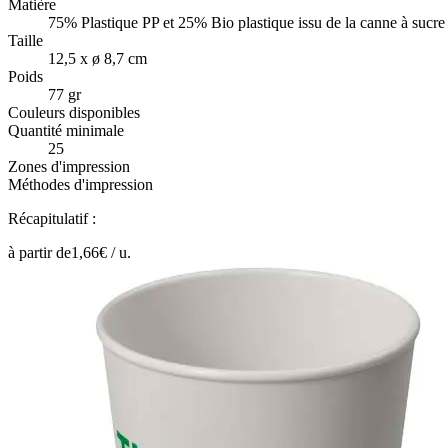
Matière
75% Plastique PP et 25% Bio plastique issu de la canne à sucre
Taille
12,5 x ø 8,7 cm
Poids
77 gr
Couleurs disponibles
Quantité minimale
25
Zones d'impression
Méthodes d'impression
Récapitulatif :
à partir de
1,66
€ /
u.