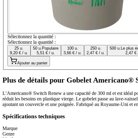
Sélectionnez la quantité :
Sélectionnez la quantité :
25 u.
50 u.
Populaire
100 u.
250 u.
500 u.
Le plus é
9,20 € / u.
5,51 € / u.
3,66 € / u.
2,47 € / u.
2,47 € 
Ajouter au panier
Plus de détails pour Gobelet Americano® 
L’Americano® Switch Renew a une capacité de 300 ml et est idéal pour l
réduit les besoins en plastique vierge. Le gobelet passe au lave-vais
ajoutant un couvercle et une poignée. Fabriqué au Royaume-Uni et em
Spécifications techniques
Marque
Genre