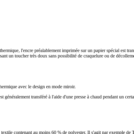
 thermique, l'encre préalablement imprimée sur un papier spécial est tra
issant un toucher très doux sans possibilité de craquelure ou de décolleme
 thermique avec le design en mode miroir.
l est généralement transféré à l'aide d'une presse à chaud pendant un cert
 textile contenant au moins 60 % de polyester. Il s'agit par exemple de T-s