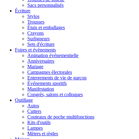
Sacs personnalisés
Écriture
Stylos
Trousses
Étuis et emballages
Crayons
Surligneurs
Sets d'écriture
Foires et événements
Animation événementielle
Anniversaires
Mariage
Campagnes électorales
Enterrements de vie de garçon
Événements sportifs
Manifestation
Congrès, salons et colloques
Outillage
Autos
Cutters
Couteaux de poche multifonctions
Kits d'outils
Lampes
Mètres et règles