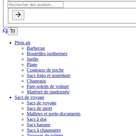
Plein air
Barbecue
Bouteilles isothermes
Jardin
Plage
Couteaux de poche
Sacs frigo et nourriture
Chapeaux
Pare-soleils de voiture
Matériel de randonnée
Sacs de voyage
Sacs de voyage
Sacs de sport
Malletes et porte-documents
Sacs à dos
Sacs banane
Sacs à chaussures
Trousses de toilette