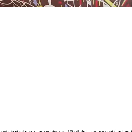
vantage étant que, dans certains cas, 100 % de la surface peut être impr