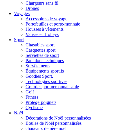
Chargeurs sans fil
Drones
Voyages
Accessoires de voyage
Portefeuilles et porte-monnaie
Housses à vêtements
Valises et Trolleys
Sport
Chasubles sport
Casquettes sport
Serviettes de sport
Pantalons techniques
Survêtements
Équipements sportifs
Goodies Sport,
Technologies sportives
Gourde sport personnalisable
Golf
Fitness
Protège-poignets
Cyclisme
Noël
Décorations de Noël personnalisées
Boules de Noël personnalisées
chapeaux de père noël