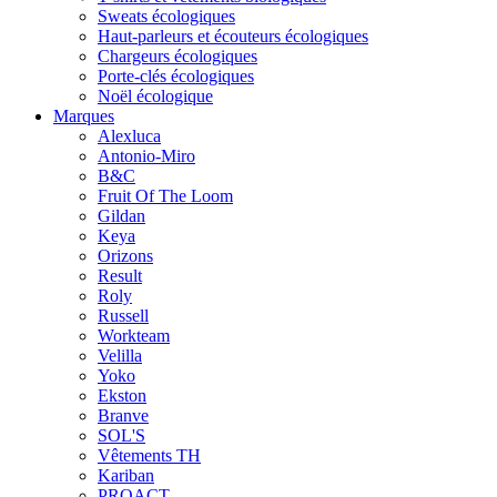
Sweats écologiques
Haut-parleurs et écouteurs écologiques
Chargeurs écologiques
Porte-clés écologiques
Noël écologique
Marques
Alexluca
Antonio-Miro
B&C
Fruit Of The Loom
Gildan
Keya
Orizons
Result
Roly
Russell
Workteam
Velilla
Yoko
Ekston
Branve
SOL'S
Vêtements TH
Kariban
PROACT