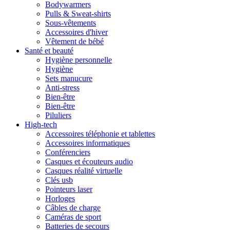
Bodywarmers
Pulls & Sweat-shirts
Sous-vêtements
Accessoires d'hiver
Vêtement de bébé
Santé et beauté
Hygiène personnelle
Hygiène
Sets manucure
Anti-stress
Bien-être
Bien-être
Piluliers
High-tech
Accessoires téléphonie et tablettes
Accessoires informatiques
Conférenciers
Casques et écouteurs audio
Casques réalité virtuelle
Clés usb
Pointeurs laser
Horloges
Câbles de charge
Caméras de sport
Batteries de secours