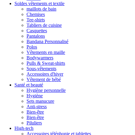
Soldes vêtements et textile
maillots de bain
Chemises
Tee-shirts
Tabliers de cuisine
Casquettes
Pantalons
Bandana Personnalisé
Polos
Vêtements en maille
Bodywarmers
Pulls & Sweat-shirts
Sous-vêtements
Accessoires d'hiver
Vêtement de bébé
Santé et beauté
Hygiène personnelle
Hygiène
Sets manucure
Anti-stress
Bien-être
Bien-être
Piluliers
High-tech
Accessoires téléphonie et tablettes