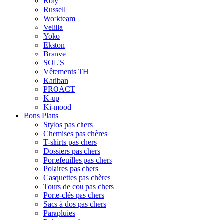
Roly
Russell
Workteam
Velilla
Yoko
Ekston
Branve
SOL'S
Vêtements TH
Kariban
PROACT
K-up
Ki-mood
Bons Plans
Stylos pas chers
Chemises pas chères
T-shirts pas chers
Dossiers pas chers
Portefeuilles pas chers
Polaires pas chers
Casquettes pas chères
Tours de cou pas chers
Porte-clés pas chers
Sacs à dos pas chers
Parapluies