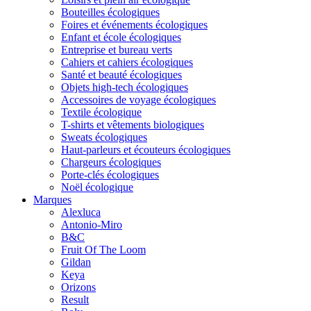
Bouteilles écologiques
Foires et événements écologiques
Enfant et école écologiques
Entreprise et bureau verts
Cahiers et cahiers écologiques
Santé et beauté écologiques
Objets high-tech écologiques
Accessoires de voyage écologiques
Textile écologique
T-shirts et vêtements biologiques
Sweats écologiques
Haut-parleurs et écouteurs écologiques
Chargeurs écologiques
Porte-clés écologiques
Noël écologique
Marques
Alexluca
Antonio-Miro
B&C
Fruit Of The Loom
Gildan
Keya
Orizons
Result