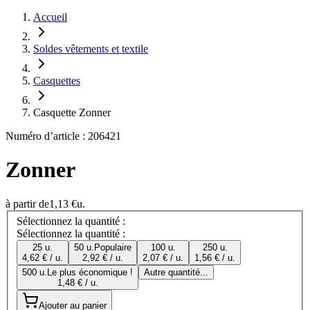
Accueil
Soldes vêtements et textile
Casquettes
Casquette Zonner
Numéro d’article : 206421
Zonner
à partir de
1,13 €
u.
Sélectionnez la quantité :
Sélectionnez la quantité :
25 u.
50 u.
Populaire
100 u.
250 u.
4,62 € / u.
2,92 € / u.
2,07 € / u.
1,56 € / u.
500 u.
Le plus économique !
Autre quantité...
1,48 € / u.
Ajouter au panier