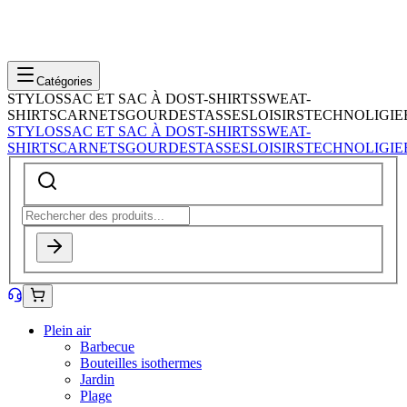
Catégories
STYLOS
SAC ET SAC À DOS
T-SHIRTS
SWEAT-
SHIRTS
CARNETS
GOURDES
TASSES
LOISIRS
TECHNOLIGIE
STYLOS
SAC ET SAC À DOS
T-SHIRTS
SWEAT-
SHIRTS
CARNETS
GOURDES
TASSES
LOISIRS
TECHNOLIGIE
Plein air
Barbecue
Bouteilles isothermes
Jardin
Plage