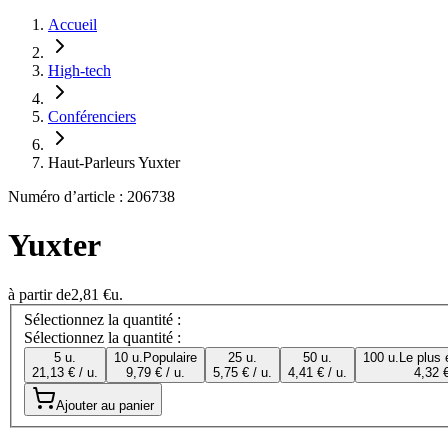
Accueil
High-tech
Conférenciers
Haut-Parleurs Yuxter
Numéro d’article : 206738
Yuxter
à partir de
2,81 €
u.
Sélectionnez la quantité :
Sélectionnez la quantité :
5 u.
10 u.
Populaire
25 u.
50 u.
100 u.
Le plus
21,13 € / u.
9,79 € / u.
5,75 € / u.
4,41 € / u.
4,32 €
Ajouter au panier