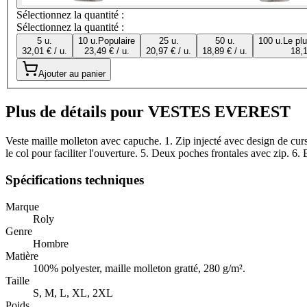
Sélectionnez la quantité :
Sélectionnez la quantité :
5 u.
10 u.
Populaire
25 u.
50 u.
100 u.
Le pl
32,01 € / u.
23,49 € / u.
20,97 € / u.
18,89 € / u.
18,1
Ajouter au panier
Plus de détails pour VESTES EVEREST
Veste maille molleton avec capuche. 1. Zip injecté avec design de curs
le col pour faciliter l'ouverture. 5. Deux poches frontales avec zip. 6
Spécifications techniques
Marque
Roly
Genre
Hombre
Matière
100% polyester, maille molleton gratté, 280 g/m².
Taille
S, M, L, XL, 2XL
Poids