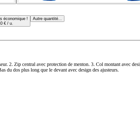
us économique !
Autre quantité...
0 € / u.
eur. 2. Zip central avec protection de menton. 3. Col montant avec desi
. Bas du dos plus long que le devant avec design des ajusteurs.