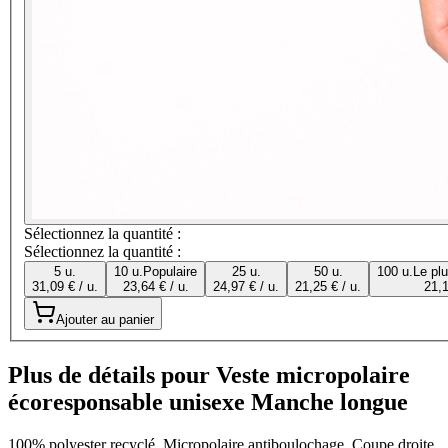
Sélectionnez la quantité :
Sélectionnez la quantité :
5 u.
10 u.
Populaire
25 u.
50 u.
100 u.
Le pl
31,09 € / u.
23,64 € / u.
24,97 € / u.
21,25 € / u.
21,1
Ajouter au panier
Plus de détails pour Veste micropolaire
écoresponsable unisexe Manche longue
100% polyester recyclé. Micropolaire antiboulochage. Coupe droite.