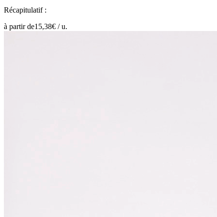
Récapitulatif :
à partir de
15,38
€ /
u.